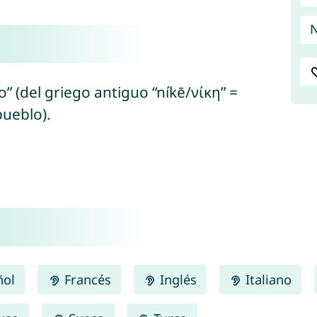
N
lo” (del griego antiguo “níkē/νίκη” =
pueblo).
ñol
Francés
Inglés
Italiano