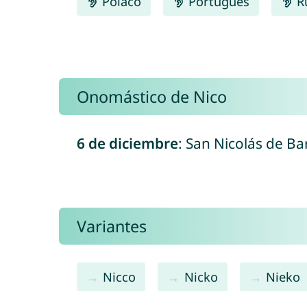
Polaco
Português
R
Onomástico de Nico
6 de diciembre
: San Nicolás de Ba
Variantes
Nicco
Nicko
Nieko