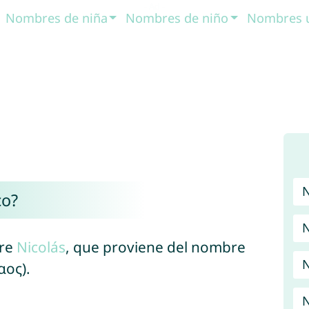
Nombres de niña
Nombres de niño
Nombres 
co?
N
bre
Nicolás
, que proviene del nombre
N
αος).
N