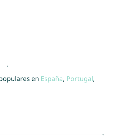
 populares en
España
,
Portugal
,