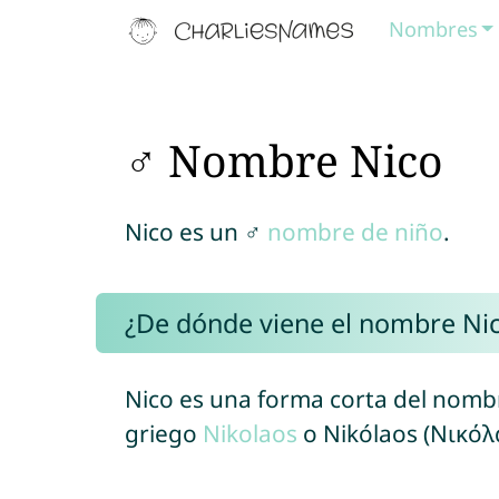
Nombres
♂ Nombre Nico
Nico es un ♂
nombre de niño
.
¿De dónde viene el nombre Ni
Nico es una forma corta del nom
griego
Nikolaos
o Nikólaos (Νικόλ