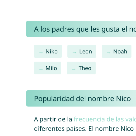
A los padres que les gusta el 
Niko
Leon
Noah
Milo
Theo
Popularidad del nombre Nico
A partir de la
frecuencia de las val
diferentes países. El nombre Nic