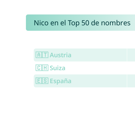
Nico en el Top 50 de nombres
🇦🇹 Austria
🇨🇭 Suiza
🇪🇸 España