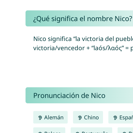
¿Qué significa el nombre Nico?
Nico significa “la victoria del pueb
victoria/vencedor + “laós/λαός” = 
Pronunciación de Nico
Alemán
Chino
Espa