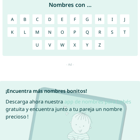
Nombres con ...
A
B
C
D
E
F
G
H
I
J
K
L
M
N
O
P
Q
R
S
T
U
V
W
X
Y
Z
¡Encuentra más nombres bonitos!
Descarga ahora nuestra
app de nombres para bebés
gratuita y encuentra junto a tu pareja un nombre
precioso !