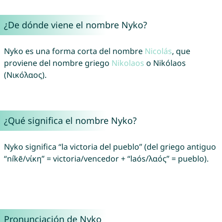
¿De dónde viene el nombre Nyko?
Nyko es una forma corta del nombre
Nicolás
, que
proviene del nombre griego
Nikolaos
o Nikólaos
(Νικόλαος).
¿Qué significa el nombre Nyko?
Nyko significa “la victoria del pueblo” (del griego antiguo
“níkē/νίκη” = victoria/vencedor + “laós/λαός” = pueblo).
Pronunciación de Nyko