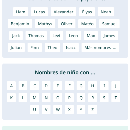
Liam
Lucas
Alexander
Élyas
Noah
Benjamin
Mathys
Oliver
Matéo
Samuel
Jack
Thomas
Levi
Leon
Max
James
Julian
Finn
Theo
Isacc
Más nombres →
Nombres de niño con ...
A
B
C
D
E
F
G
H
I
J
K
L
M
N
O
P
Q
R
S
T
U
V
W
X
Y
Z