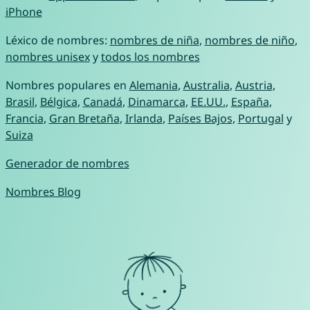
iPhone
Léxico de nombres:
nombres de niña
,
nombres de niño
,
nombres unisex
y
todos los nombres
Nombres populares en
Alemania
,
Australia
,
Austria
,
Brasil
,
Bélgica
,
Canadá
,
Dinamarca
,
EE.UU.
,
España
,
Francia
,
Gran Bretaña
,
Irlanda
,
Países Bajos
,
Portugal
y
Suiza
Generador de nombres
Nombres Blog