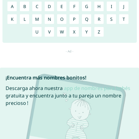
A
B
C
D
E
F
G
H
I
J
K
L
M
N
O
P
Q
R
S
T
U
V
W
X
Y
Z
¡Encuentra más nombres bonitos!
Descarga ahora nuestra
app de nombres para bebés
gratuita y encuentra junto a tu pareja un nombre
precioso !