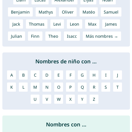
Benjamin
Mathys
Oliver
Matéo
Samuel
Jack
Thomas
Levi
Leon
Max
James
Julian
Finn
Theo
Isacc
Más nombres →
Nombres de niño con ...
A
B
C
D
E
F
G
H
I
J
K
L
M
N
O
P
Q
R
S
T
U
V
W
X
Y
Z
Nombres con ...