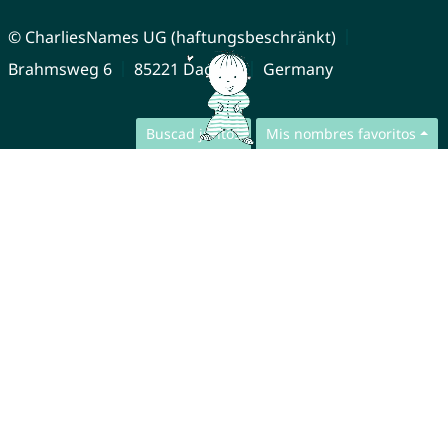
© CharliesNames UG (haftungsbeschränkt)
Brahmsweg 6
85221 Dachau
Germany
Buscad juntos
Mis nombres favoritos