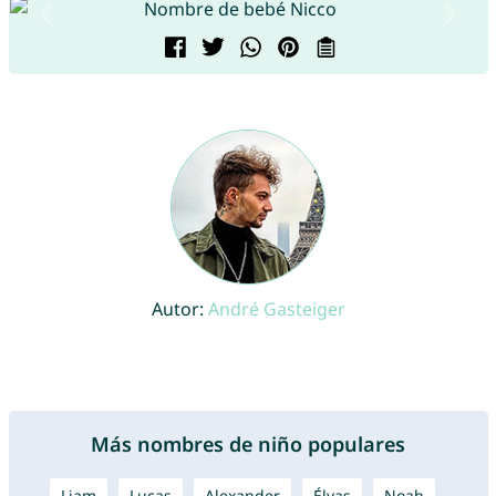
Autor:
André Gasteiger
Más nombres de niño populares
Liam
Lucas
Alexander
Élyas
Noah