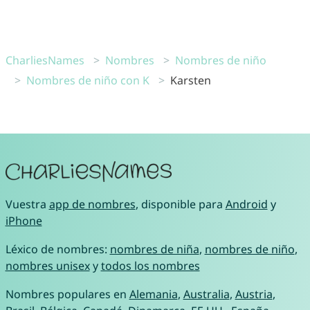
CharliesNames
Nombres
Nombres de niño
Nombres de niño con K
Karsten
Vuestra
app de nombres
, disponible para
Android
y
iPhone
Léxico de nombres:
nombres de niña
,
nombres de niño
,
nombres unisex
y
todos los nombres
Nombres populares en
Alemania
,
Australia
,
Austria
,