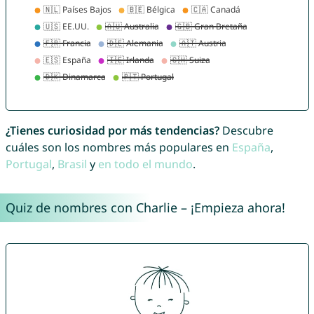
¿Tienes curiosidad por más tendencias?
Descubre
cuáles son los nombres más populares en
España
,
Portugal
,
Brasil
y
en todo el mundo
.
Quiz de nombres con Charlie – ¡Empieza ahora!