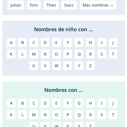
Julian
Finn
Theo
Isacc
Más nombres →
Nombres de niño con ...
A
B
C
D
E
F
G
H
I
J
K
L
M
N
O
P
Q
R
S
T
U
V
W
X
Y
Z
Nombres con ...
A
B
C
D
E
F
G
H
I
J
K
L
M
N
O
P
Q
R
S
T
U
V
W
X
Y
Z