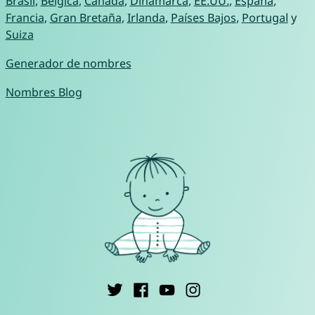
Brasil
,
Bélgica
,
Canadá
,
Dinamarca
,
EE.UU.
,
España
,
Francia
,
Gran Bretaña
,
Irlanda
,
Países Bajos
,
Portugal
y
Suiza
Generador de nombres
Nombres Blog