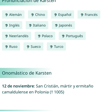
Pronunciación de Karsten
Alemán
Chino
Español
Francés
Inglés
Italiano
Japonés
Neerlandés
Polaco
Português
Ruso
Sueco
Turco
Onomástico de Karsten
12 de noviembre
: San Cristián, mártir y ermitaño
camaldulense en Polonia († 1005)