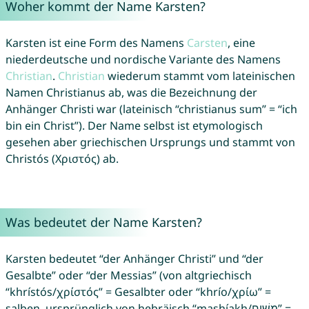
Woher kommt der Name Karsten?
Karsten ist eine Form des Namens
Carsten
, eine
niederdeutsche und nordische Variante des Namens
Christian
.
Christian
wiederum stammt vom lateinischen
Namen Christianus ab, was die Bezeichnung der
Anhänger Christi war (lateinisch “christianus sum” = “ich
bin ein Christ”). Der Name selbst ist etymologisch
gesehen aber griechischen Ursprungs und stammt von
Christós (Χριστός) ab.
Was bedeutet der Name Karsten?
Karsten bedeutet “der Anhänger Christi” und “der
Gesalbte” oder “der Messias” (von altgriechisch
“khrístós/χρίστός” = Gesalbter oder “khrío/χρίω” =
salben, ursprünglich von hebräisch “mashíakh/מָשִׁיחַ” =