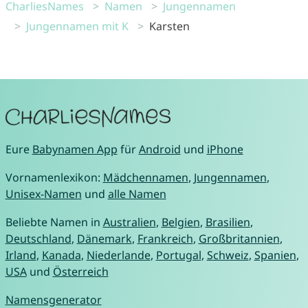
CharliesNames
Namen
Jungennamen
Jungennamen mit K
Karsten
Eure
Babynamen App
für
Android
und
iPhone
Vornamenlexikon:
Mädchennamen
,
Jungennamen
,
Unisex-Namen
und
alle Namen
Beliebte Namen in
Australien
,
Belgien
,
Brasilien
,
Deutschland
,
Dänemark
,
Frankreich
,
Großbritannien
,
Irland
,
Kanada
,
Niederlande
,
Portugal
,
Schweiz
,
Spanien
,
USA
und
Österreich
Namensgenerator