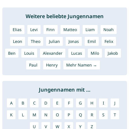
Weitere beliebte Jungennamen
Elias
Levi
Finn
Matteo
Liam
Noah
Leon
Theo
Julian
Jonas
Emil
Felix
Ben
Louis
Alexander
Lucas
Milo
Jakob
Paul
Henry
Mehr Namen →
Jungennamen mit ...
A
B
C
D
E
F
G
H
I
J
K
L
M
N
O
P
Q
R
S
T
U
V
W
X
Y
Z