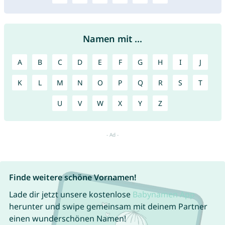
Namen mit ...
A
B
C
D
E
F
G
H
I
J
K
L
M
N
O
P
Q
R
S
T
U
V
W
X
Y
Z
Finde weitere schöne Vornamen!
Lade dir jetzt unsere kostenlose
Babynamen App
herunter und swipe gemeinsam mit deinem Partner
einen wunderschönen Namen!