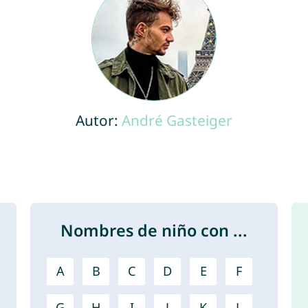
Autor:
André Gasteiger
Nombres de niño con ...
A
B
C
D
E
F
G
H
I
J
K
L