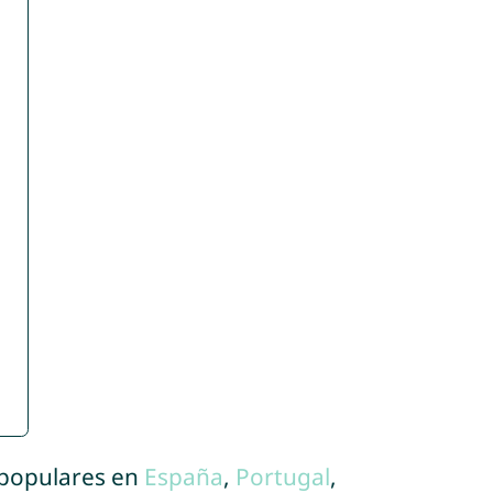
 populares en
España
,
Portugal
,