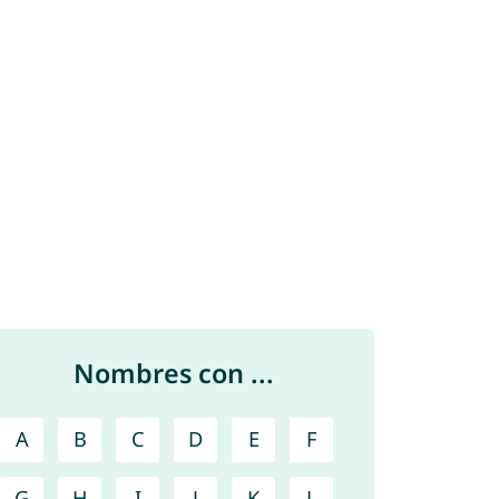
Nombres con ...
A
B
C
D
E
F
G
H
I
J
K
L