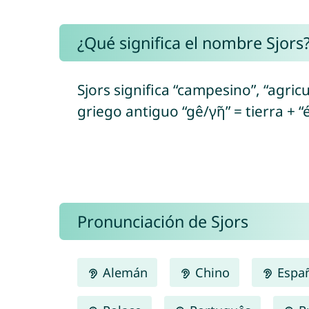
¿Qué significa el nombre Sjors
Sjors significa “campesino”, “agricul
griego antiguo “gê/γῆ” = tierra + “
Pronunciación de Sjors
Alemán
Chino
Espa