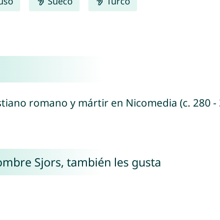
uso
Sueco
Turco
istiano romano y mártir en Nicomedia (c. 280 -
nombre Sjors, también les gusta