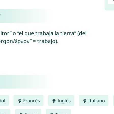
?
tor” o “el que trabaja la tierra” (del
érgon/ἔργον” = trabajo).
ñol
Francés
Inglés
Italiano