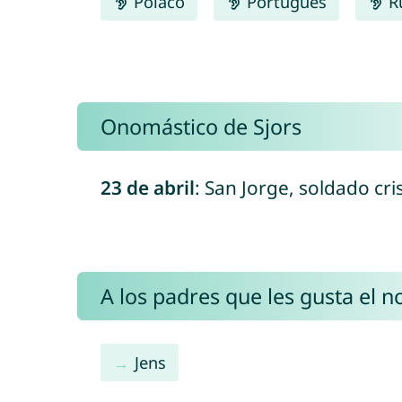
Polaco
Português
R
Onomástico de Sjors
23 de abril
: San Jorge, soldado cr
A los padres que les gusta el 
Jens