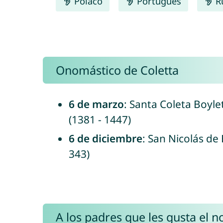
Polaco
Português
R
Onomástico de Coletta
6 de marzo
: Santa Coleta Boyle
(1381 - 1447)
6 de diciembre
: San Nicolás de 
343)
A los padres que les gusta el 