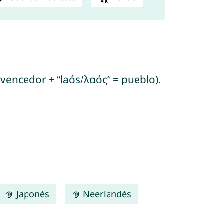
ia/vencedor + “laós/λαός” = pueblo).
Japonés
Neerlandés