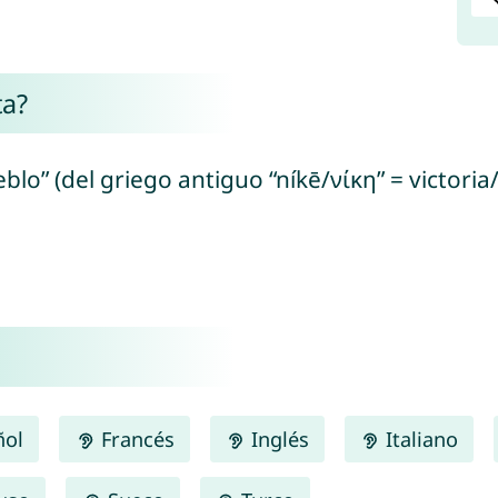
ta?
pueblo” (del griego antiguo “níkē/νίκη” = victor
ñol
Francés
Inglés
Italiano