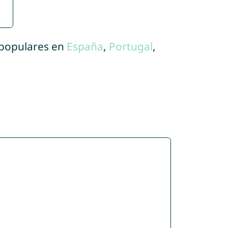
 populares en
España
,
Portugal
,