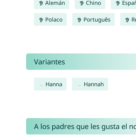
Alemán
Chino
Espa
Polaco
Português
R
Variantes
Hanna
Hannah
A los padres que les gusta el 