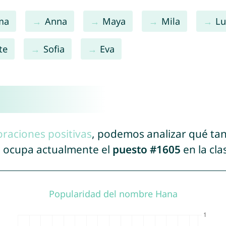
ma
Anna
Maya
Mila
L
te
Sofia
Eva
oraciones positivas
, podemos analizar qué ta
a ocupa actualmente el
puesto #1605
en la cla