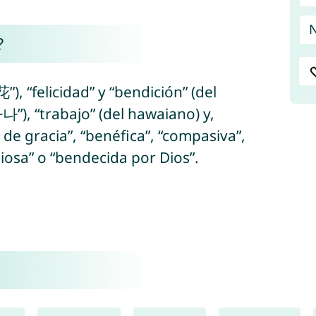
N
?
”), “felicidad” y “bendición” (del
a de gracia”, “benéfica”, “compasiva”,
diosa” o “bendecida por Dios”.