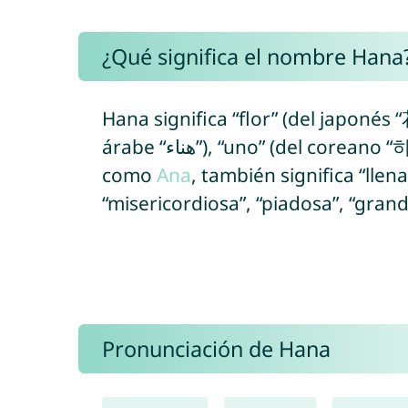
¿Qué significa el nombre Hana
Hana significa “flor” (del japonés “花
árabe “هناء”), “uno” (del coreano “하나”), “trabajo” (del hawaiano) y,
como
Ana
, también significa “llen
“misericordiosa”, “piadosa”, “gran
Pronunciación de Hana