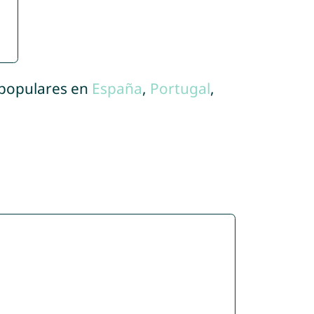
 populares en
España
,
Portugal
,