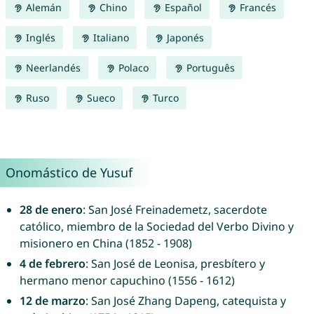
Alemán
Chino
Español
Francés
Inglés
Italiano
Japonés
Neerlandés
Polaco
Português
Ruso
Sueco
Turco
Onomástico de Yusuf
28 de enero
: San José Freinademetz, sacerdote
católico, miembro de la Sociedad del Verbo Divino y
misionero en China (1852 - 1908)
4 de febrero
: San José de Leonisa, presbítero y
hermano menor capuchino (1556 - 1612)
12 de marzo
: San José Zhang Dapeng, catequista y