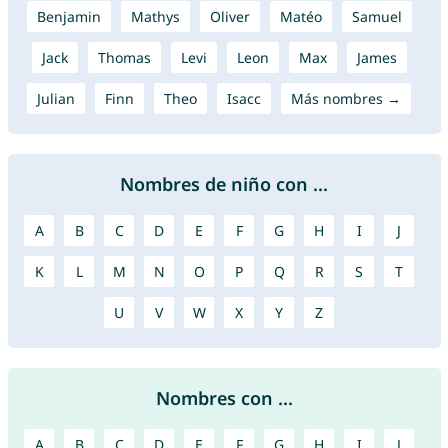
Benjamin
Mathys
Oliver
Matéo
Samuel
Jack
Thomas
Levi
Leon
Max
James
Julian
Finn
Theo
Isacc
Más nombres →
Nombres de niño con ...
A
B
C
D
E
F
G
H
I
J
K
L
M
N
O
P
Q
R
S
T
U
V
W
X
Y
Z
Nombres con ...
A
B
C
D
E
F
G
H
I
J