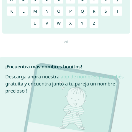
K
L
M
N
O
P
Q
R
S
T
U
V
W
X
Y
Z
¡Encuentra más nombres bonitos!
Descarga ahora nuestra
app de nombres para bebés
gratuita y encuentra junto a tu pareja un nombre
precioso !