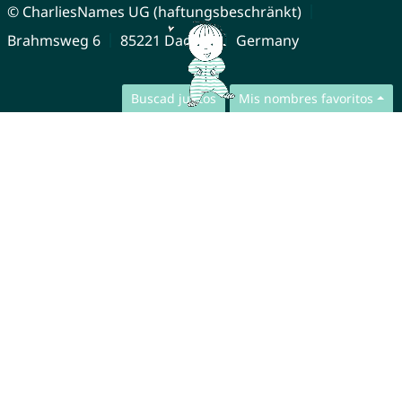
© CharliesNames UG (haftungsbeschränkt)
Brahmsweg 6
85221 Dachau
Germany
Buscad juntos
Mis nombres favoritos