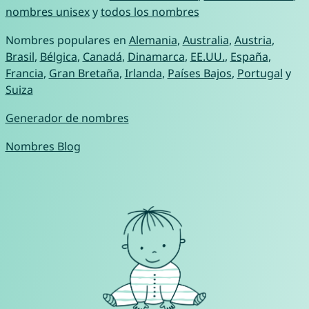
nombres unisex
y
todos los nombres
Nombres populares en
Alemania
,
Australia
,
Austria
,
Brasil
,
Bélgica
,
Canadá
,
Dinamarca
,
EE.UU.
,
España
,
Francia
,
Gran Bretaña
,
Irlanda
,
Países Bajos
,
Portugal
y
Suiza
Generador de nombres
Nombres Blog