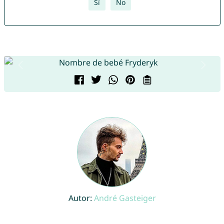
Sí
No
Autor:
André Gasteiger