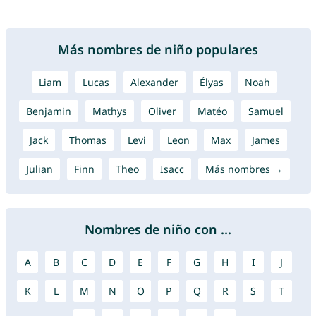
Más nombres de niño populares
Liam
Lucas
Alexander
Élyas
Noah
Benjamin
Mathys
Oliver
Matéo
Samuel
Jack
Thomas
Levi
Leon
Max
James
Julian
Finn
Theo
Isacc
Más nombres →
Nombres de niño con ...
A
B
C
D
E
F
G
H
I
J
K
L
M
N
O
P
Q
R
S
T