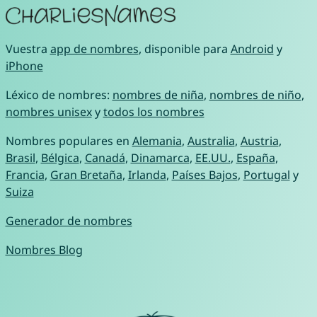
Vuestra
app de nombres
, disponible para
Android
y
iPhone
Léxico de nombres:
nombres de niña
,
nombres de niño
,
nombres unisex
y
todos los nombres
Nombres populares en
Alemania
,
Australia
,
Austria
,
Brasil
,
Bélgica
,
Canadá
,
Dinamarca
,
EE.UU.
,
España
,
Francia
,
Gran Bretaña
,
Irlanda
,
Países Bajos
,
Portugal
y
Suiza
Generador de nombres
Nombres Blog