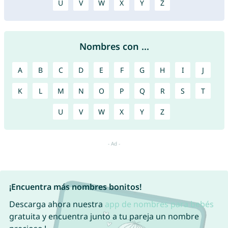
U
V
W
X
Y
Z
Nombres con ...
A
B
C
D
E
F
G
H
I
J
K
L
M
N
O
P
Q
R
S
T
U
V
W
X
Y
Z
¡Encuentra más nombres bonitos!
Descarga ahora nuestra
app de nombres para bebés
gratuita y encuentra junto a tu pareja un nombre