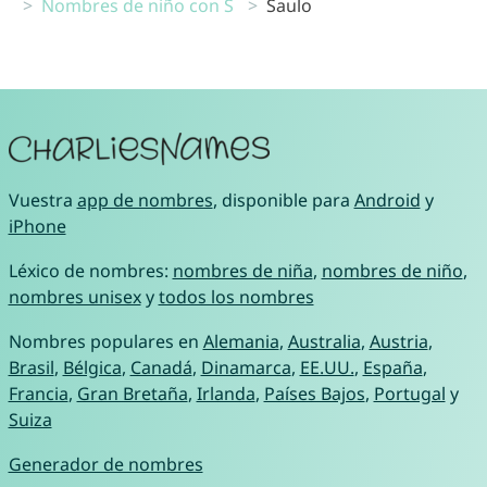
Nombres de niño con S
Saulo
Vuestra
app de nombres
, disponible para
Android
y
iPhone
Léxico de nombres:
nombres de niña
,
nombres de niño
,
nombres unisex
y
todos los nombres
Nombres populares en
Alemania
,
Australia
,
Austria
,
Brasil
,
Bélgica
,
Canadá
,
Dinamarca
,
EE.UU.
,
España
,
Francia
,
Gran Bretaña
,
Irlanda
,
Países Bajos
,
Portugal
y
Suiza
Generador de nombres