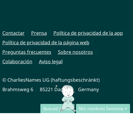
Contactar
Prensa
Política de privacidad de la app
Política de privacidad de la página web
Preguntas frecuentes
Sobre nosotros
Colaboración
Aviso legal
© CharliesNames UG (haftungsbeschränkt)
Brahmsweg 6
85221 Dachau
Germany
Buscad juntos
Mis nombres favoritos