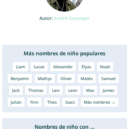
Autor:
André Gasteiger
Más nombres de niño populares
Liam
Lucas
Alexander
Élyas
Noah
Benjamin
Mathys
Oliver
Matéo
Samuel
Jack
Thomas
Levi
Leon
Max
James
Julian
Finn
Theo
Isacc
Más nombres →
Nombres de niño con ...