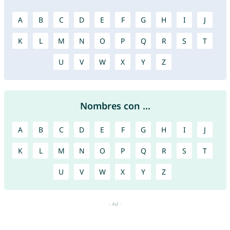
A
B
C
D
E
F
G
H
I
J
K
L
M
N
O
P
Q
R
S
T
U
V
W
X
Y
Z
Nombres con ...
A
B
C
D
E
F
G
H
I
J
K
L
M
N
O
P
Q
R
S
T
U
V
W
X
Y
Z