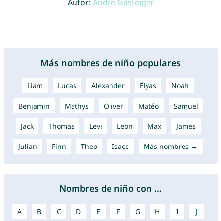
Autor:
André Gasteiger
Más nombres de niño populares
Liam
Lucas
Alexander
Élyas
Noah
Benjamin
Mathys
Oliver
Matéo
Samuel
Jack
Thomas
Levi
Leon
Max
James
Julian
Finn
Theo
Isacc
Más nombres →
Nombres de niño con ...
A
B
C
D
E
F
G
H
I
J