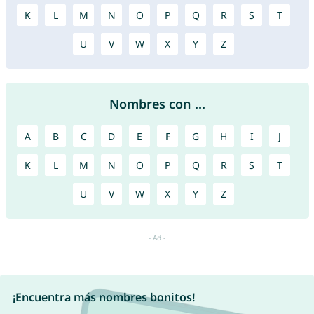
K
L
M
N
O
P
Q
R
S
T
U
V
W
X
Y
Z
Nombres con ...
A
B
C
D
E
F
G
H
I
J
K
L
M
N
O
P
Q
R
S
T
U
V
W
X
Y
Z
¡Encuentra más nombres bonitos!