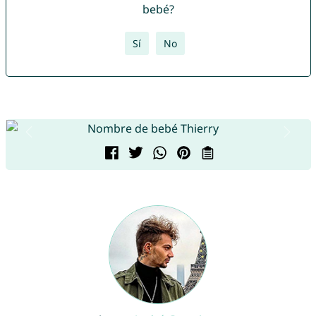
bebé?
Sí
No