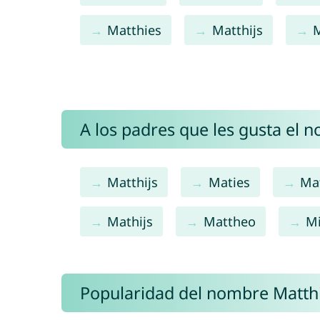
Matthies
Matthijs
M
A los padres que les gusta el 
Matthijs
Maties
Ma
Mathijs
Mattheo
Mi
Popularidad del nombre Matth