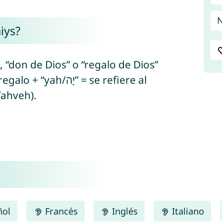
N
iys?
, “don de Dios” o “regalo de Dios”
Yahveh).
ñol
Francés
Inglés
Italiano