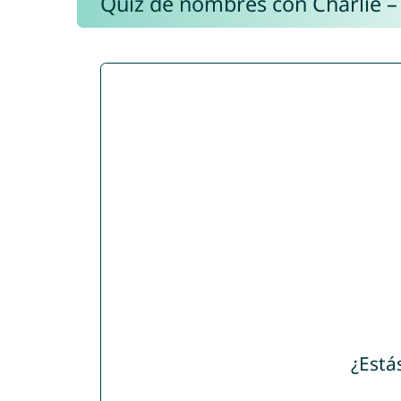
Quiz de nombres con Charlie –
¿Está