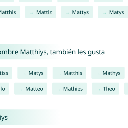
atthis
Mattiz
Mattys
Matys
nombre Matthiys, también les gusta
tiss
Matys
Matthis
Mathys
lo
Matteo
Mathies
Theo
iys