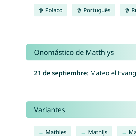
Polaco
Português
R
Onomástico de Matthiys
21 de septiembre
: Mateo el Evang
Variantes
Mathies
Mathijs
Ma