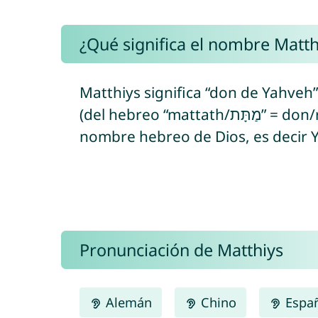
¿Qué significa el nombre Matth
Matthiys significa “don de Yahveh”
(del hebreo “mattath/מַתָּת” = don/regalo + “yah/יָה” = se refiere al
nombre hebreo de Dios, es decir 
Pronunciación de Matthiys
Alemán
Chino
Espa