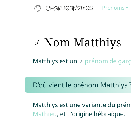
Prénoms
♂ Nom Matthiys
Matthiys est un ♂
prénom de gar
D’où vient le prénom Matthiys 
Matthiys est une variante du pré
Mathieu
, et d’origine hébraïque.