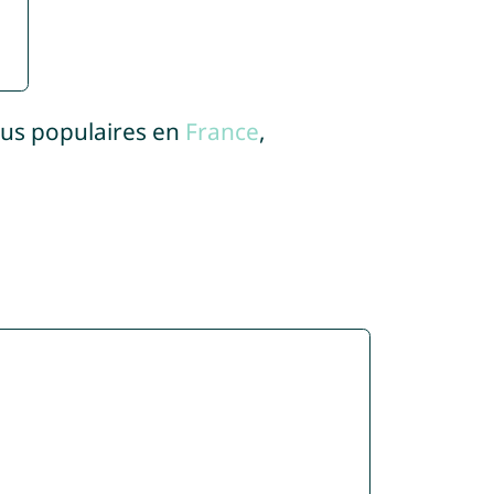
lus populaires en
France
,