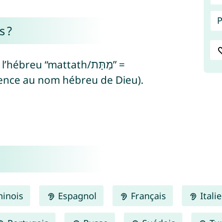
P
s ?
breu “mattath/מַתָּת” =
/יָה” = fait référence au nom hébreu de Dieu).
inois
Espagnol
Français
Itali