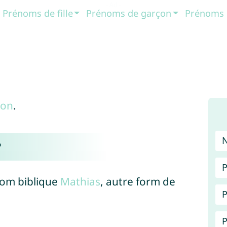
Prénoms de fille
Prénoms de garçon
Prénoms 
çon
.
?
P
nom biblique
Mathias
, autre form de
P
P