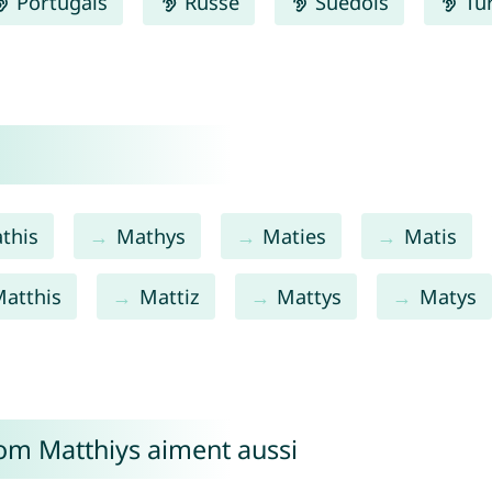
Portugais
Russe
Suédois
Tu
this
Mathys
Maties
Matis
atthis
Mattiz
Mattys
Matys
nom Matthiys aiment aussi