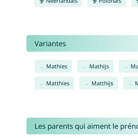
Néerlandais
Polonais
Variantes
Mathies
Mathijs
Ma
Matthies
Matthijs
M
Les parents qui aiment le pré