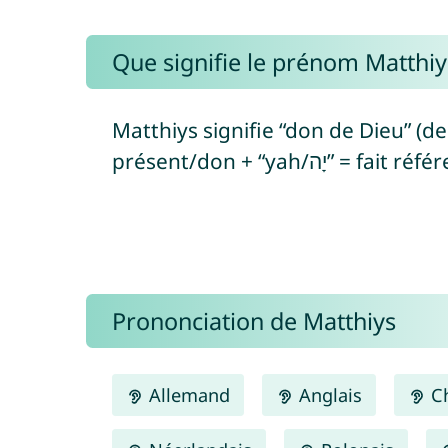
Que signifie le prénom Matthiy
Matthiys signifie “don de Dieu” (de l’hé
présent/don + “yah
Prononciation de Matthiys
Allemand
Anglais
Ch