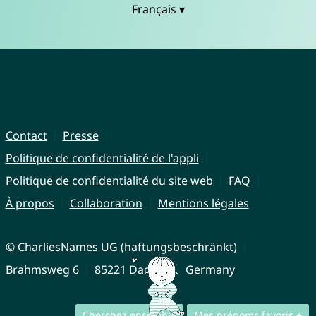
Français ▾
Contact
Presse
Politique de confidentialité de l'appli
Politique de confidentialité du site web
FAQ
À propos
Collaboration
Mentions légales
© CharliesNames UG (haftungsbeschränkt)
Brahmsweg 6
85221 Dachau
Germany
Cherchez ensemble
Mes prénoms favoris