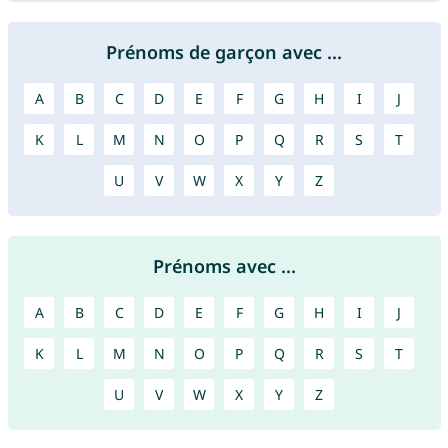
Prénoms de garçon avec ...
A
B
C
D
E
F
G
H
I
J
K
L
M
N
O
P
Q
R
S
T
U
V
W
X
Y
Z
Prénoms avec ...
A
B
C
D
E
F
G
H
I
J
K
L
M
N
O
P
Q
R
S
T
U
V
W
X
Y
Z