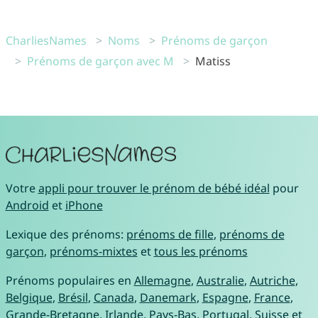
CharliesNames
Noms
Prénoms de garçon
Prénoms de garçon avec M
Matiss
Votre
appli pour trouver le prénom de bébé idéal
pour
Android
et
iPhone
Lexique des prénoms:
prénoms de fille
,
prénoms de
garçon
,
prénoms-mixtes
et
tous les prénoms
Prénoms populaires en
Allemagne
,
Australie
,
Autriche
,
Belgique
,
Brésil
,
Canada
,
Danemark
,
Espagne
,
France
,
Grande-Bretagne
,
Irlande
,
Pays-Bas
,
Portugal
,
Suisse
et