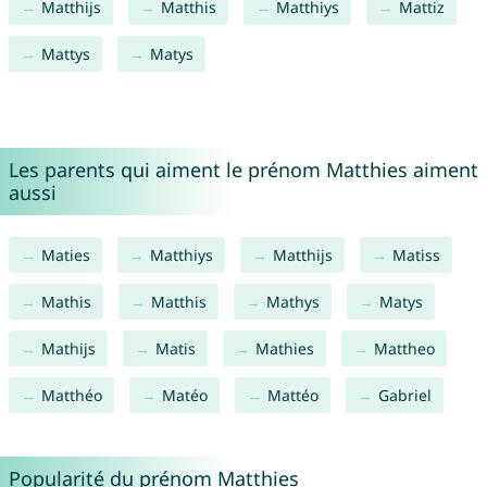
Matthijs
Matthis
Matthiys
Mattiz
Mattys
Matys
Les parents qui aiment le prénom Matthies aiment
aussi
Maties
Matthiys
Matthijs
Matiss
Mathis
Matthis
Mathys
Matys
Mathijs
Matis
Mathies
Mattheo
Matthéo
Matéo
Mattéo
Gabriel
Popularité du prénom Matthies