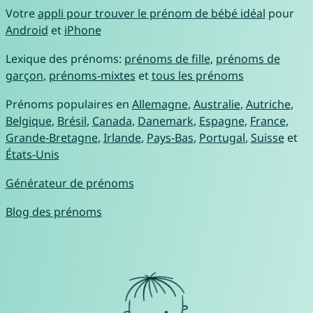
Votre
appli pour trouver le prénom de bébé idéal
pour
Android
et
iPhone
Lexique des prénoms:
prénoms de fille
,
prénoms de
garçon
,
prénoms-mixtes
et
tous les prénoms
Prénoms populaires en
Allemagne
,
Australie
,
Autriche
,
Belgique
,
Brésil
,
Canada
,
Danemark
,
Espagne
,
France
,
Grande-Bretagne
,
Irlande
,
Pays-Bas
,
Portugal
,
Suisse
et
États-Unis
Générateur de prénoms
Blog des prénoms