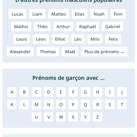
Lucas
Liam
Matteo
Elias
Noah
Finn
Mathis
Théo
Arthur
Raphaël
Gabriel
Louis
Leon
Elliot
Léo
Milo
Felix
Alexander
Thomas
Maël
Plus de prénoms →
Prénoms de garçon avec ...
A
B
C
D
E
F
G
H
I
J
K
L
M
N
O
P
Q
R
S
T
U
V
W
X
Y
Z