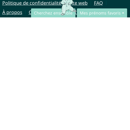
Politique de confidentialité du site web
FAQ
À propos
Collaboration
Mentions légales
Cherchez ensemble
Mes prénoms favoris
© CharliesNames UG (haftungsbeschränkt)
Brahmsweg 6
85221 Dachau
Germany