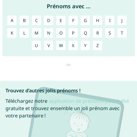
Prénoms avec ...
A
B
C
D
E
F
G
H
I
J
K
L
M
N
O
P
Q
R
S
T
U
V
W
X
Y
Z
Trouvez d’autres jolis prénoms !
Téléchargez notre
application de prénoms pour bébé
gratuite et trouvez ensemble un joli prénom avec
votre partenaire !