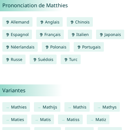
Prononciation de Matthies
Allemand
Anglais
Chinois
Espagnol
Français
Italien
Japonais
Néerlandais
Polonais
Portugais
Russe
Suédois
Turc
Variantes
Mathies
Mathijs
Mathis
Mathys
Maties
Matis
Matiss
Matiz