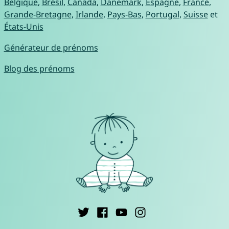
Belgique
,
Brésil
,
Canada
,
Danemark
,
Espagne
,
France
,
Grande-Bretagne
,
Irlande
,
Pays-Bas
,
Portugal
,
Suisse
et
États-Unis
Générateur de prénoms
Blog des prénoms