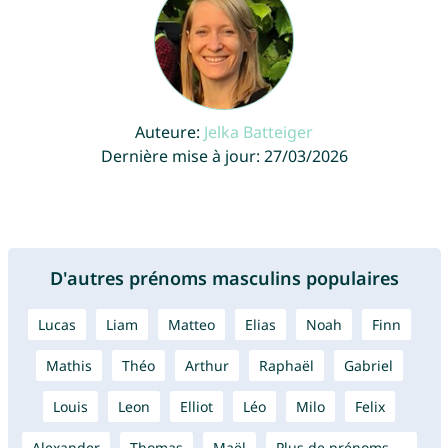
Auteure:
Jelka Batteiger
Dernière mise à jour: 27/03/2026
D'autres prénoms masculins populaires
Lucas
Liam
Matteo
Elias
Noah
Finn
Mathis
Théo
Arthur
Raphaël
Gabriel
Louis
Leon
Elliot
Léo
Milo
Felix
Alexander
Thomas
Maël
Plus de prénoms →