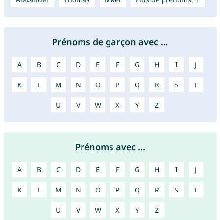
Prénoms de garçon avec ...
A
B
C
D
E
F
G
H
I
J
K
L
M
N
O
P
Q
R
S
T
U
V
W
X
Y
Z
Prénoms avec ...
A
B
C
D
E
F
G
H
I
J
K
L
M
N
O
P
Q
R
S
T
U
V
W
X
Y
Z