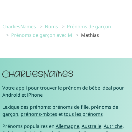
CharliesNames
Noms
Prénoms de garçon
Prénoms de garçon avec M
Mathias
Votre
appli pour trouver le prénom de bébé idéal
pour
Android
et
iPhone
Lexique des prénoms:
prénoms de fille
,
prénoms de
garçon
,
prénoms-mixtes
et
tous les prénoms
Prénoms populaires en
Allemagne
,
Australie
,
Autriche
,