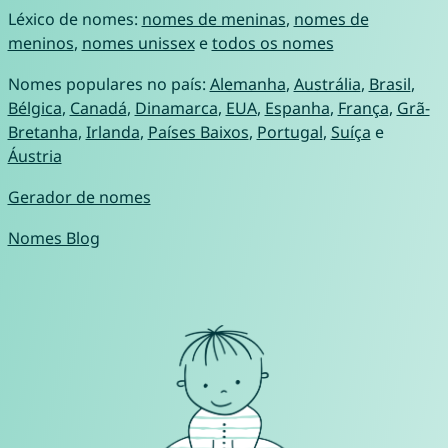
Léxico de nomes:
nomes de meninas
,
nomes de
meninos
,
nomes unissex
e
todos os nomes
Nomes populares no país:
Alemanha
,
Austrália
,
Brasil
,
Bélgica
,
Canadá
,
Dinamarca
,
EUA
,
Espanha
,
França
,
Grã-
Bretanha
,
Irlanda
,
Países Baixos
,
Portugal
,
Suíça
e
Áustria
Gerador de nomes
Nomes Blog