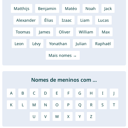
Matthijs
Benjamin
Matéo
Noah
Jack
Alexander
Élias
Izaac
Liam
Lucas
Toomas
James
Oliver
William
Max
Leon
Lévy
Yonathan
Julian
Raphaël
Mais nomes →
Nomes de meninos com ...
A
B
C
D
E
F
G
H
I
J
K
L
M
N
O
P
Q
R
S
T
U
V
W
X
Y
Z