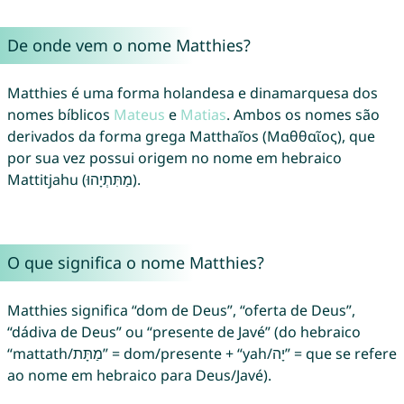
De onde vem o nome Matthies?
Matthies é uma forma holandesa e dinamarquesa dos
nomes bíblicos
Mateus
e
Matias
. Ambos os nomes são
derivados da forma grega Matthaĩos (Μαθθαῖος), que
por sua vez possui origem no nome em hebraico
Mattitjahu (מַתִּתְיָהוּ).
O que significa o nome Matthies?
Matthies significa “dom de Deus”, “oferta de Deus”,
“dádiva de Deus” ou “presente de Javé” (do hebraico
“mattath/מַתָּת” = dom/presente + “yah/יָה” = que se refere
ao nome em hebraico para Deus/Javé).