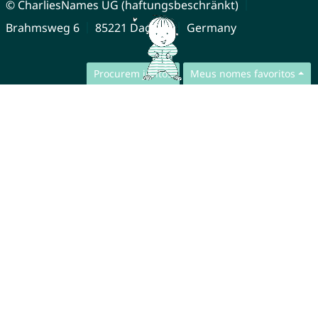
© CharliesNames UG (haftungsbeschränkt)
Brahmsweg 6
85221 Dachau
Germany
Procurem juntos
Meus nomes favoritos