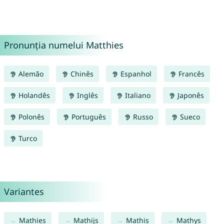
Pronunția numelui Matthies
Alemão
Chinês
Espanhol
Francês
Holandês
Inglês
Italiano
Japonês
Polonês
Português
Russo
Sueco
Turco
Variantes
Mathies
Mathijs
Mathis
Mathys