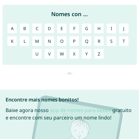
Nomes con ...
A
B
C
D
E
F
G
H
I
J
K
L
M
N
O
P
Q
R
S
T
U
V
W
X
Y
Z
Encontre mais nomes bonitos!
Baixe agora nosso
app de nomes para bebês
gratuito
e encontre com seu parceiro um nome lindo!