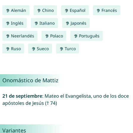
Alemán
Chino
Español
Francés
Inglés
Italiano
Japonés
Neerlandés
Polaco
Português
Ruso
Sueco
Turco
Onomástico de Mattiz
21 de septiembre
: Mateo el Evangelista, uno de los doce
apóstoles de Jesús († 74)
Variantes