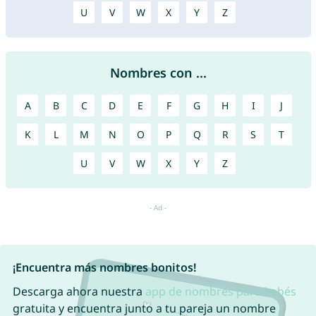
U
V
W
X
Y
Z
Nombres con ...
A
B
C
D
E
F
G
H
I
J
K
L
M
N
O
P
Q
R
S
T
U
V
W
X
Y
Z
¡Encuentra más nombres bonitos!
Descarga ahora nuestra
app de nombres para bebés
gratuita y encuentra junto a tu pareja un nombre