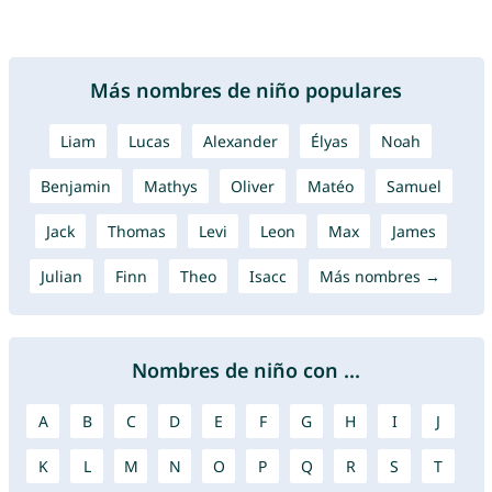
Más nombres de niño populares
Liam
Lucas
Alexander
Élyas
Noah
Benjamin
Mathys
Oliver
Matéo
Samuel
Jack
Thomas
Levi
Leon
Max
James
Julian
Finn
Theo
Isacc
Más nombres →
Nombres de niño con ...
A
B
C
D
E
F
G
H
I
J
K
L
M
N
O
P
Q
R
S
T