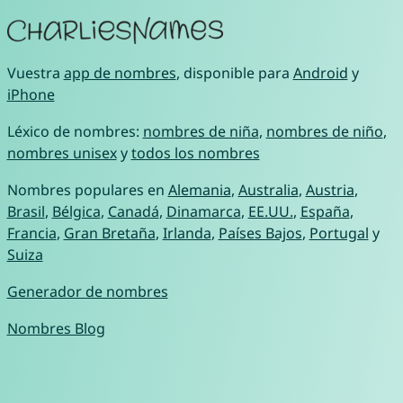
Vuestra
app de nombres
, disponible para
Android
y
iPhone
Léxico de nombres:
nombres de niña
,
nombres de niño
,
nombres unisex
y
todos los nombres
Nombres populares en
Alemania
,
Australia
,
Austria
,
Brasil
,
Bélgica
,
Canadá
,
Dinamarca
,
EE.UU.
,
España
,
Francia
,
Gran Bretaña
,
Irlanda
,
Países Bajos
,
Portugal
y
Suiza
Generador de nombres
Nombres Blog