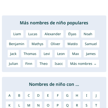
Más nombres de niño populares
Liam
Lucas
Alexander
Élyas
Noah
Benjamin
Mathys
Oliver
Matéo
Samuel
Jack
Thomas
Levi
Leon
Max
James
Julian
Finn
Theo
Isacc
Más nombres →
Nombres de niño con ...
A
B
C
D
E
F
G
H
I
J
K
L
M
N
O
P
Q
R
S
T