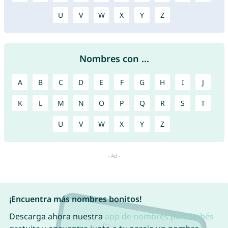
U
V
W
X
Y
Z
Nombres con ...
A
B
C
D
E
F
G
H
I
J
K
L
M
N
O
P
Q
R
S
T
U
V
W
X
Y
Z
¡Encuentra más nombres bonitos!
Descarga ahora nuestra
app de nombres para bebés