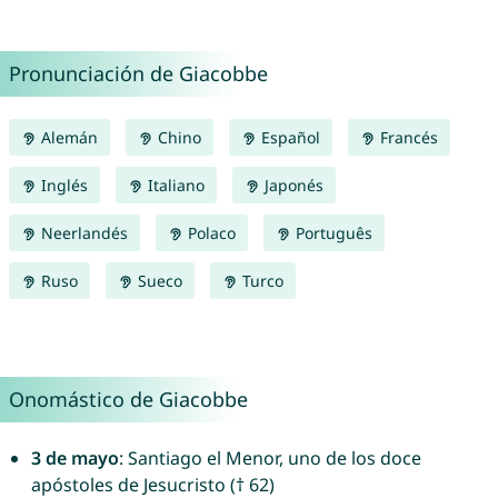
Pronunciación de Giacobbe
Alemán
Chino
Español
Francés
Inglés
Italiano
Japonés
Neerlandés
Polaco
Português
Ruso
Sueco
Turco
Onomástico de Giacobbe
3 de mayo
: Santiago el Menor, uno de los doce
apóstoles de Jesucristo († 62)