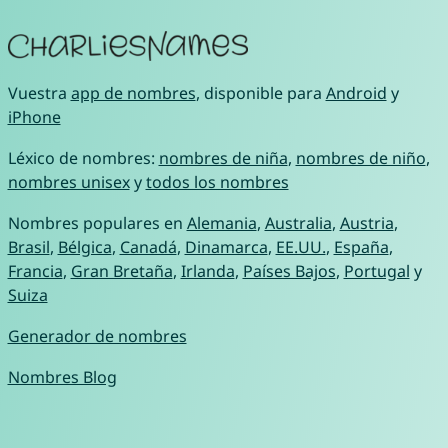
Vuestra
app de nombres
, disponible para
Android
y
iPhone
Léxico de nombres:
nombres de niña
,
nombres de niño
,
nombres unisex
y
todos los nombres
Nombres populares en
Alemania
,
Australia
,
Austria
,
Brasil
,
Bélgica
,
Canadá
,
Dinamarca
,
EE.UU.
,
España
,
Francia
,
Gran Bretaña
,
Irlanda
,
Países Bajos
,
Portugal
y
Suiza
Generador de nombres
Nombres Blog