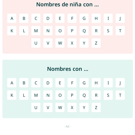
Nombres de niña con ...
A
B
C
D
E
F
G
H
I
J
K
L
M
N
O
P
Q
R
S
T
U
V
W
X
Y
Z
Nombres con ...
A
B
C
D
E
F
G
H
I
J
K
L
M
N
O
P
Q
R
S
T
U
V
W
X
Y
Z