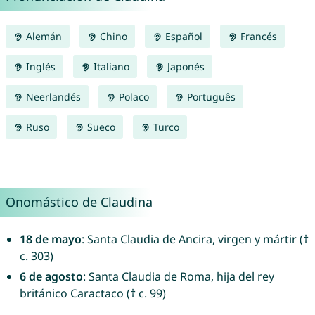
Alemán
Chino
Español
Francés
Inglés
Italiano
Japonés
Neerlandés
Polaco
Português
Ruso
Sueco
Turco
Onomástico de Claudina
18 de mayo
: Santa Claudia de Ancira, virgen y mártir (†
c. 303)
6 de agosto
: Santa Claudia de Roma, hija del rey
británico Caractaco († c. 99)