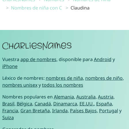
Nombres de niña con C
Claudina
Vuestra
app de nombres
, disponible para
Android
y
iPhone
Léxico de nombres:
nombres de niña
,
nombres de niño
,
nombres unisex
y
todos los nombres
Nombres populares en
Alemania
,
Australia
,
Austria
,
Brasil
,
Bélgica
,
Canadá
,
Dinamarca
,
EE.UU.
,
España
,
Francia
,
Gran Bretaña
,
Irlanda
,
Países Bajos
,
Portugal
y
Suiza