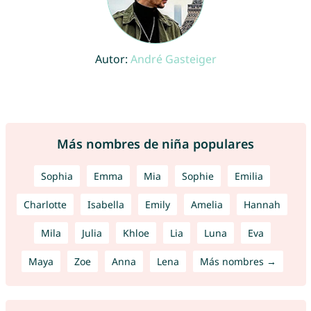
Autor:
André Gasteiger
Más nombres de niña populares
Sophia
Emma
Mia
Sophie
Emilia
Charlotte
Isabella
Emily
Amelia
Hannah
Mila
Julia
Khloe
Lia
Luna
Eva
Maya
Zoe
Anna
Lena
Más nombres →