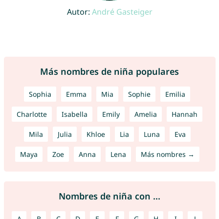
Autor:
André Gasteiger
Más nombres de niña populares
Sophia
Emma
Mia
Sophie
Emilia
Charlotte
Isabella
Emily
Amelia
Hannah
Mila
Julia
Khloe
Lia
Luna
Eva
Maya
Zoe
Anna
Lena
Más nombres →
Nombres de niña con ...
A
B
C
D
E
F
G
H
I
J