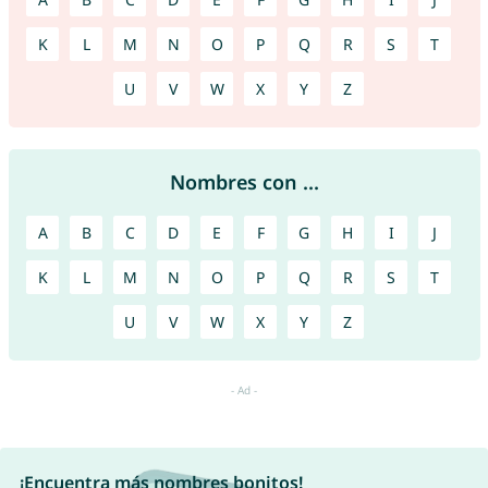
K
L
M
N
O
P
Q
R
S
T
U
V
W
X
Y
Z
Nombres con ...
A
B
C
D
E
F
G
H
I
J
K
L
M
N
O
P
Q
R
S
T
U
V
W
X
Y
Z
¡Encuentra más nombres bonitos!