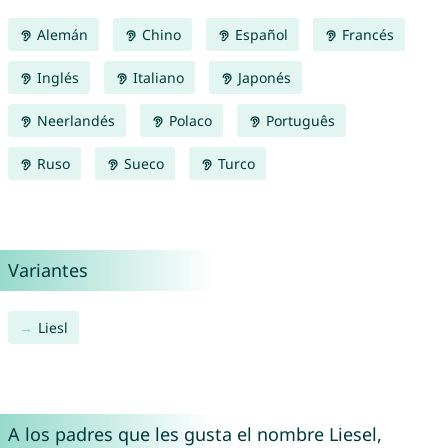
Alemán
Chino
Español
Francés
Inglés
Italiano
Japonés
Neerlandés
Polaco
Português
Ruso
Sueco
Turco
Variantes
Liesl
A los padres que les gusta el nombre Liesel,