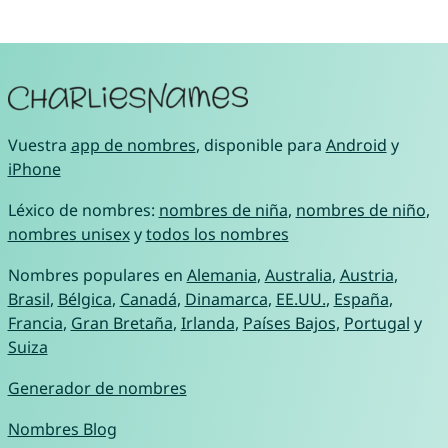
Vuestra
app de nombres
, disponible para
Android
y
iPhone
Léxico de nombres:
nombres de niña
,
nombres de niño
,
nombres unisex
y
todos los nombres
Nombres populares en
Alemania
,
Australia
,
Austria
,
Brasil
,
Bélgica
,
Canadá
,
Dinamarca
,
EE.UU.
,
España
,
Francia
,
Gran Bretaña
,
Irlanda
,
Países Bajos
,
Portugal
y
Suiza
Generador de nombres
Nombres Blog