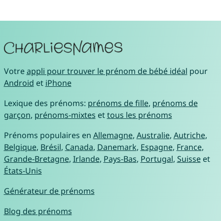
Votre
appli pour trouver le prénom de bébé idéal
pour
Android
et
iPhone
Lexique des prénoms:
prénoms de fille
,
prénoms de
garçon
,
prénoms-mixtes
et
tous les prénoms
Prénoms populaires en
Allemagne
,
Australie
,
Autriche
,
Belgique
,
Brésil
,
Canada
,
Danemark
,
Espagne
,
France
,
Grande-Bretagne
,
Irlande
,
Pays-Bas
,
Portugal
,
Suisse
et
États-Unis
Générateur de prénoms
Blog des prénoms