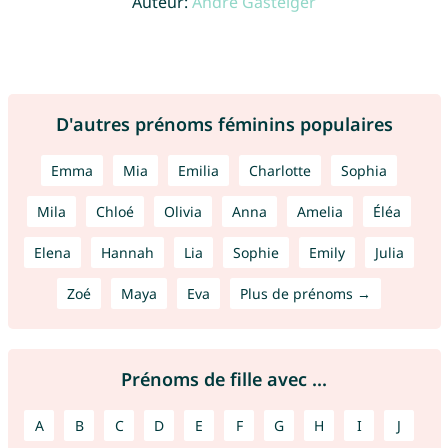
Auteur:
André Gasteiger
D'autres prénoms féminins populaires
Emma
Mia
Emilia
Charlotte
Sophia
Mila
Chloé
Olivia
Anna
Amelia
Éléa
Elena
Hannah
Lia
Sophie
Emily
Julia
Zoé
Maya
Eva
Plus de prénoms →
Prénoms de fille avec ...
A
B
C
D
E
F
G
H
I
J