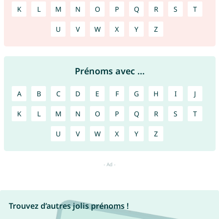
K
L
M
N
O
P
Q
R
S
T
U
V
W
X
Y
Z
Prénoms avec ...
A
B
C
D
E
F
G
H
I
J
K
L
M
N
O
P
Q
R
S
T
U
V
W
X
Y
Z
Trouvez d’autres jolis prénoms !