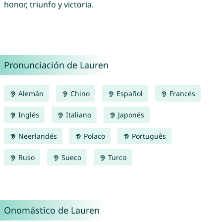
honor, triunfo y victoria.
Pronunciación de Lauren
Alemán
Chino
Español
Francés
Inglés
Italiano
Japonés
Neerlandés
Polaco
Português
Ruso
Sueco
Turco
Onomástico de Lauren