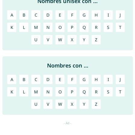
Nombres unisex con ...
A
B
C
D
E
F
G
H
I
J
K
L
M
N
O
P
Q
R
S
T
U
V
W
X
Y
Z
Nombres con ...
A
B
C
D
E
F
G
H
I
J
K
L
M
N
O
P
Q
R
S
T
U
V
W
X
Y
Z