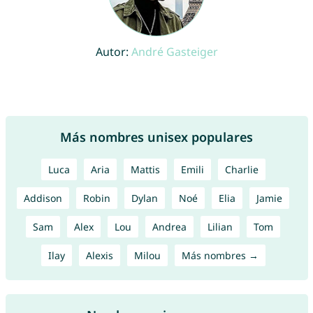
Autor:
André Gasteiger
Más nombres unisex populares
Luca
Aria
Mattis
Emili
Charlie
Addison
Robin
Dylan
Noé
Elia
Jamie
Sam
Alex
Lou
Andrea
Lilian
Tom
Ilay
Alexis
Milou
Más nombres →