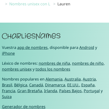
Nombres unisex con L
Lauren
Vuestra
app de nombres
, disponible para
Android
y
iPhone
Léxico de nombres:
nombres de niña
,
nombres de niño
,
nombres unisex
y
todos los nombres
Nombres populares en
Alemania
,
Australia
,
Austria
,
Brasil
,
Bélgica
,
Canadá
,
Dinamarca
,
EE.UU.
,
España
,
Francia
,
Gran Bretaña
,
Irlanda
,
Países Bajos
,
Portugal
y
Suiza
Generador de nombres