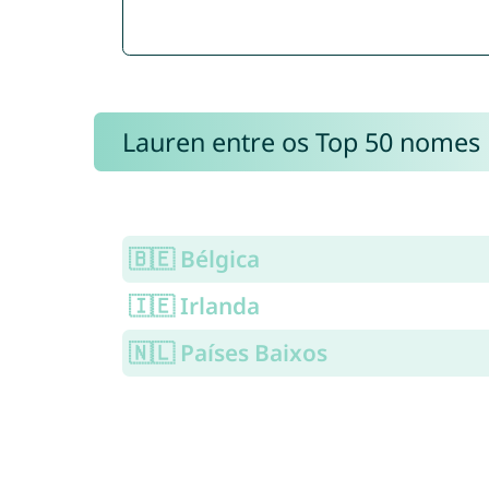
Lauren entre os Top 50 nomes
🇧🇪 Bélgica
🇮🇪 Irlanda
🇳🇱 Países Baixos