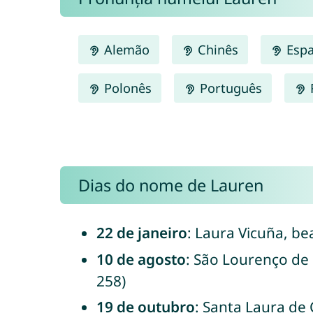
Alemão
Chinês
Espa
Polonês
Português
Dias do nome de Lauren
22 de janeiro
: Laura Vicuña, bea
10 de agosto
: São Lourenço de 
258)
19 de outubro
: Santa Laura de