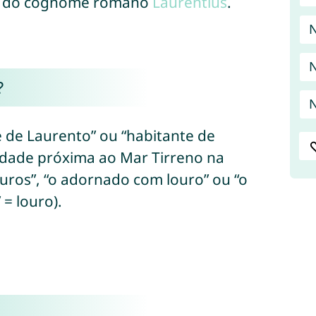
m do cognome romano
Laurentius
.
N
N
?
N
e de Laurento” ou “habitante de
idade próxima ao Mar Tirreno na
ouros”, “o adornado com louro” ou “o
 = louro).