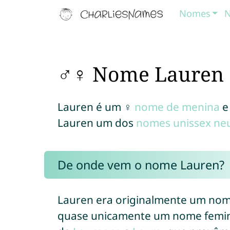
Nomes
N
♂♀ Nome Lauren
Lauren é um ♀
nome de menina
e
Lauren um dos
nomes unissex ne
De onde vem o nome Lauren?
Lauren era originalmente um nom
quase unicamente um nome femini