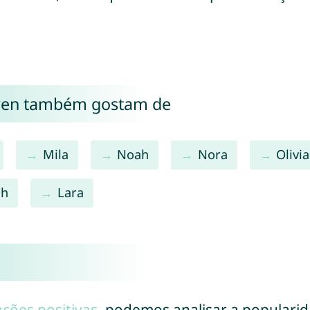
ren também gostam de
Mila
Noah
Nora
Olivia
ah
Lara
ações positivas
, podemos analisar a populari