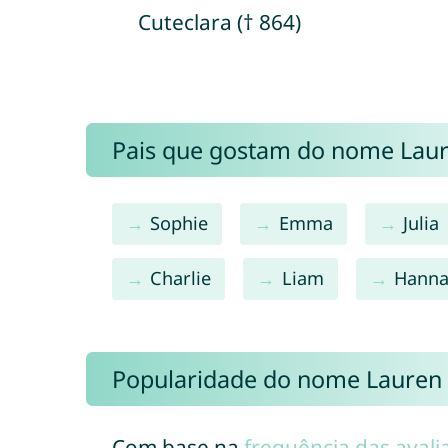
Cuteclara († 864)
Pais que gostam do nome Lau
Sophie
Emma
Julia
Charlie
Liam
Hann
Popularidade do nome Lauren
Com base na
frequência das avali