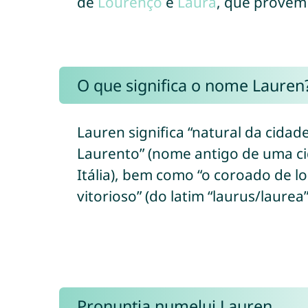
de
Lourenço
e
Laura
, que provê
O que significa o nome Lauren
Lauren significa “natural da cidad
Laurento” (nome antigo de uma c
Itália), bem como “o coroado de l
vitorioso” (do latim “laurus/laurea”
Pronunția numelui Lauren