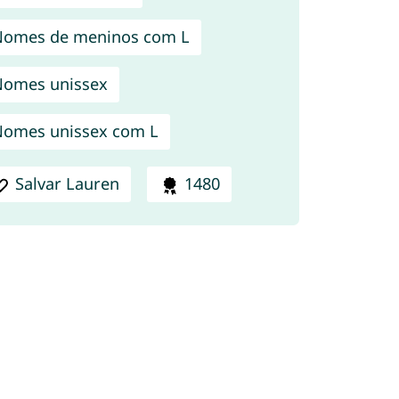
omes de meninos com L
omes unissex
omes unissex com L
Salvar Lauren
1480