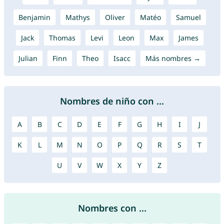
Benjamin
Mathys
Oliver
Matéo
Samuel
Jack
Thomas
Levi
Leon
Max
James
Julian
Finn
Theo
Isacc
Más nombres →
Nombres de niño con ...
A
B
C
D
E
F
G
H
I
J
K
L
M
N
O
P
Q
R
S
T
U
V
W
X
Y
Z
Nombres con ...