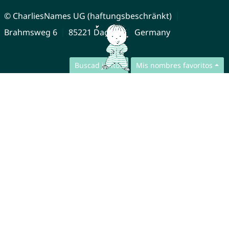
© CharliesNames UG (haftungsbeschränkt)
Brahmsweg 6
85221 Dachau
Germany
Buscad juntos
Mis nombres favoritos