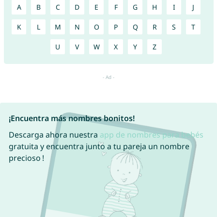
A
B
C
D
E
F
G
H
I
J
K
L
M
N
O
P
Q
R
S
T
U
V
W
X
Y
Z
¡Encuentra más nombres bonitos!
Descarga ahora nuestra
app de nombres para bebés
gratuita y encuentra junto a tu pareja un nombre
precioso !