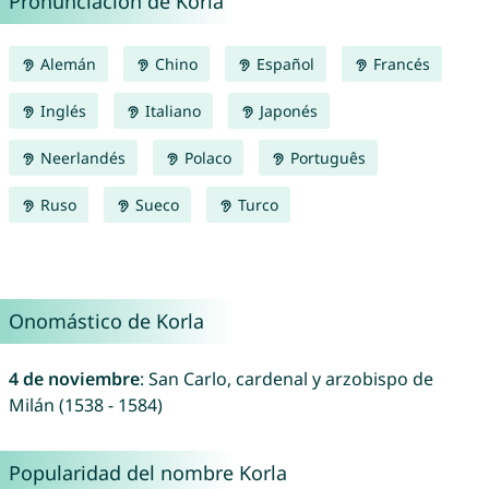
Pronunciación de Korla
Alemán
Chino
Español
Francés
Inglés
Italiano
Japonés
Neerlandés
Polaco
Português
Ruso
Sueco
Turco
Onomástico de Korla
4 de noviembre
: San Carlo, cardenal y arzobispo de
Milán (1538 - 1584)
Popularidad del nombre Korla