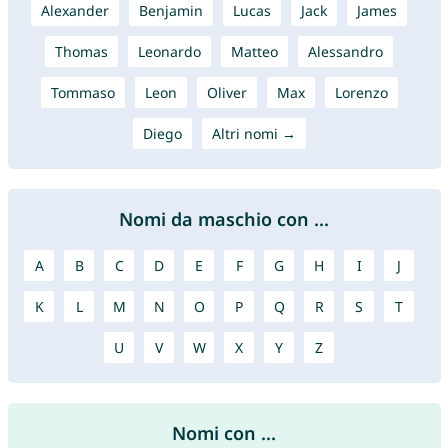
Alexander
Benjamin
Lucas
Jack
James
Thomas
Leonardo
Matteo
Alessandro
Tommaso
Leon
Oliver
Max
Lorenzo
Diego
Altri nomi →
Nomi da maschio con ...
A
B
C
D
E
F
G
H
I
J
K
L
M
N
O
P
Q
R
S
T
U
V
W
X
Y
Z
Nomi con ...