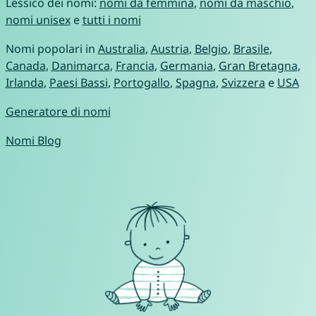
Lessico dei nomi:
nomi da femmina
,
nomi da maschio
,
nomi unisex
e
tutti i nomi
Nomi popolari in
Australia
,
Austria
,
Belgio
,
Brasile
,
Canada
,
Danimarca
,
Francia
,
Germania
,
Gran Bretagna
,
Irlanda
,
Paesi Bassi
,
Portogallo
,
Spagna
,
Svizzera
e
USA
Generatore di nomi
Nomi Blog