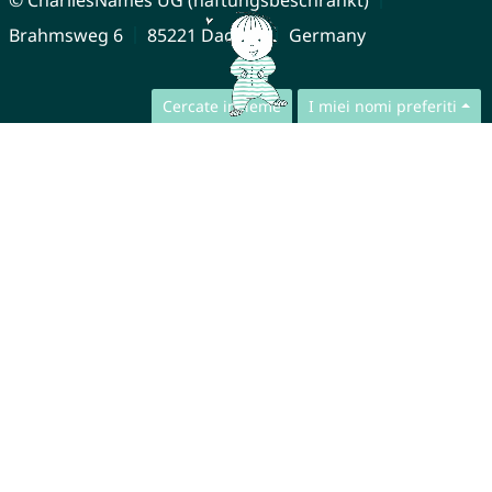
Brahmsweg 6
85221 Dachau
Germany
Cercate insieme
I miei nomi preferiti