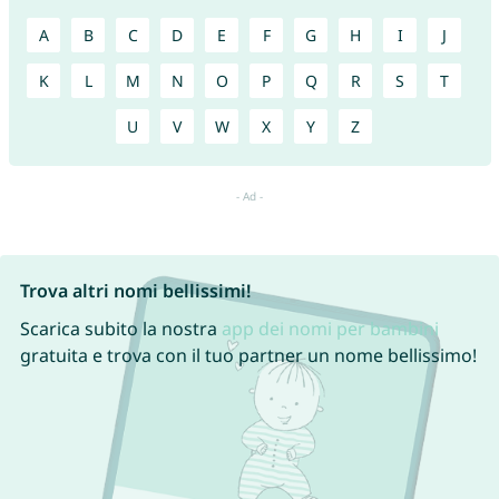
A
B
C
D
E
F
G
H
I
J
K
L
M
N
O
P
Q
R
S
T
U
V
W
X
Y
Z
Trova altri nomi bellissimi!
Scarica subito la nostra
app dei nomi per bambini
gratuita e trova con il tuo partner un nome bellissimo!