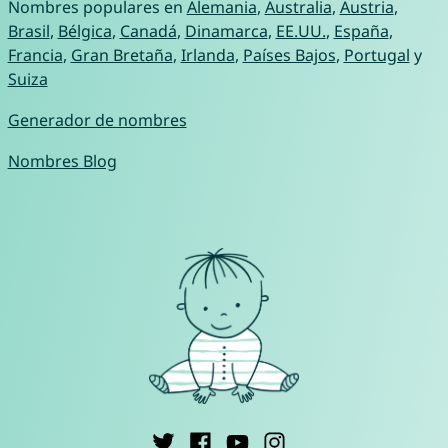
Nombres populares en
Alemania
,
Australia
,
Austria
,
Brasil
,
Bélgica
,
Canadá
,
Dinamarca
,
EE.UU.
,
España
,
Francia
,
Gran Bretaña
,
Irlanda
,
Países Bajos
,
Portugal
y
Suiza
Generador de nombres
Nombres Blog