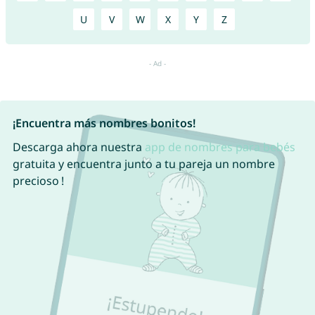
U
V
W
X
Y
Z
¡Encuentra más nombres bonitos!
Descarga ahora nuestra
app de nombres para bebés
gratuita y encuentra junto a tu pareja un nombre
precioso !