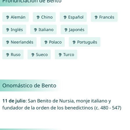
Pronunciación de Bento
Alemán
Chino
Español
Francés
Inglés
Italiano
Japonés
Neerlandés
Polaco
Português
Ruso
Sueco
Turco
Onomástico de Bento
11 de julio
: San Benito de Nursia, monje italiano y
fundador de la orden de los benedictinos (c. 480 - 547)