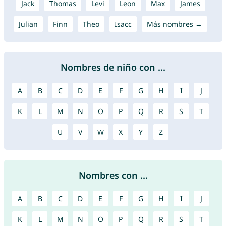
Jack
Thomas
Levi
Leon
Max
James
Julian
Finn
Theo
Isacc
Más nombres →
Nombres de niño con ...
A
B
C
D
E
F
G
H
I
J
K
L
M
N
O
P
Q
R
S
T
U
V
W
X
Y
Z
Nombres con ...
A
B
C
D
E
F
G
H
I
J
K
L
M
N
O
P
Q
R
S
T