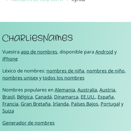
Vuestra
app de nombres
, disponible para
Android
y
iPhone
Léxico de nombres:
nombres de niña
,
nombres de niño
,
nombres unisex
y
todos los nombres
Nombres populares en
Alemania
,
Australia
,
Austria
,
Brasil
,
Bélgica
,
Canadá
,
Dinamarca
,
EE.UU.
,
España
,
Francia
,
Gran Bretaña
,
Irlanda
,
Países Bajos
,
Portugal
y
Suiza
Generador de nombres