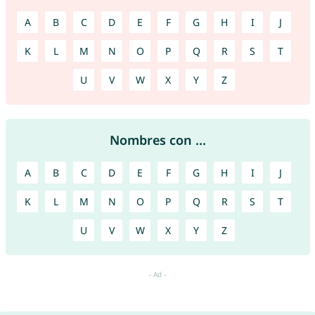
A
B
C
D
E
F
G
H
I
J
K
L
M
N
O
P
Q
R
S
T
U
V
W
X
Y
Z
Nombres con ...
A
B
C
D
E
F
G
H
I
J
K
L
M
N
O
P
Q
R
S
T
U
V
W
X
Y
Z