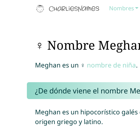
Nombres
♀ Nombre Megha
Meghan es un ♀
nombre de niña
.
¿De dónde viene el nombre M
Meghan es un hipocorístico galé
origen griego y latino.