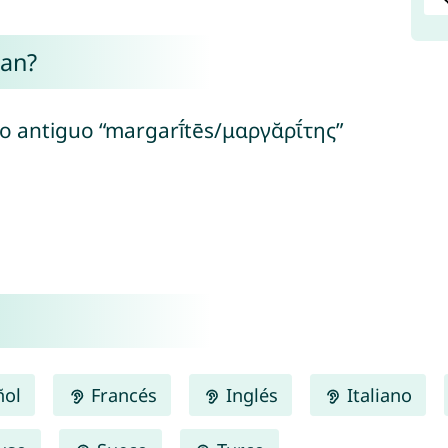
han?
go antiguo “margarī́tēs/μαργᾰρῑ́της”
ñol
Francés
Inglés
Italiano