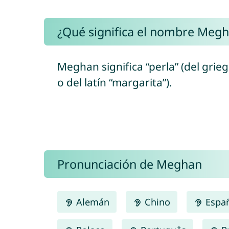
¿Qué significa el nombre Meg
Meghan significa “perla” (del grie
o del latín “margarita”).
Pronunciación de Meghan
Alemán
Chino
Espa