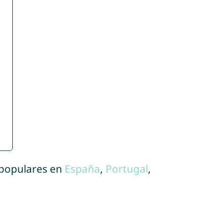
 populares en
España
,
Portugal
,