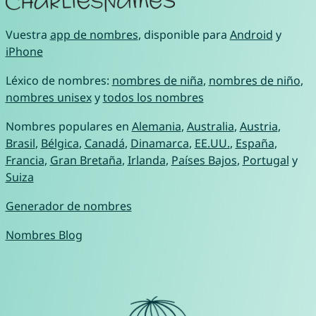
Vuestra
app de nombres
, disponible para
Android
y
iPhone
Léxico de nombres:
nombres de niña
,
nombres de niño
,
nombres unisex
y
todos los nombres
Nombres populares en
Alemania
,
Australia
,
Austria
,
Brasil
,
Bélgica
,
Canadá
,
Dinamarca
,
EE.UU.
,
España
,
Francia
,
Gran Bretaña
,
Irlanda
,
Países Bajos
,
Portugal
y
Suiza
Generador de nombres
Nombres Blog