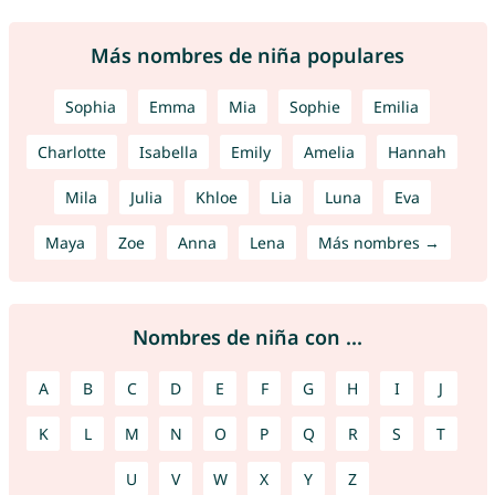
Más nombres de niña populares
Sophia
Emma
Mia
Sophie
Emilia
Charlotte
Isabella
Emily
Amelia
Hannah
Mila
Julia
Khloe
Lia
Luna
Eva
Maya
Zoe
Anna
Lena
Más nombres →
Nombres de niña con ...
A
B
C
D
E
F
G
H
I
J
K
L
M
N
O
P
Q
R
S
T
U
V
W
X
Y
Z