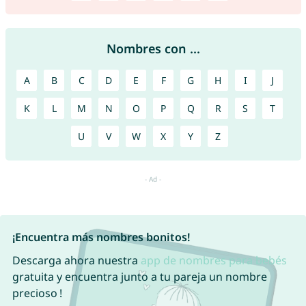
Nombres con ...
A
B
C
D
E
F
G
H
I
J
K
L
M
N
O
P
Q
R
S
T
U
V
W
X
Y
Z
¡Encuentra más nombres bonitos!
Descarga ahora nuestra
app de nombres para bebés
gratuita y encuentra junto a tu pareja un nombre
precioso !