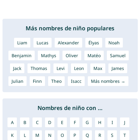
Más nombres de niño populares
Liam
Lucas
Alexander
Élyas
Noah
Benjamin
Mathys
Oliver
Matéo
Samuel
Jack
Thomas
Levi
Leon
Max
James
Julian
Finn
Theo
Isacc
Más nombres →
Nombres de niño con ...
A
B
C
D
E
F
G
H
I
J
K
L
M
N
O
P
Q
R
S
T