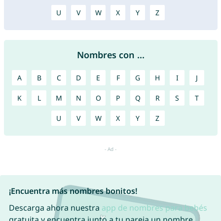
U
V
W
X
Y
Z
Nombres con ...
A
B
C
D
E
F
G
H
I
J
K
L
M
N
O
P
Q
R
S
T
U
V
W
X
Y
Z
¡Encuentra más nombres bonitos!
Descarga ahora nuestra
app de nombres para bebés
gratuita y encuentra junto a tu pareja un nombre