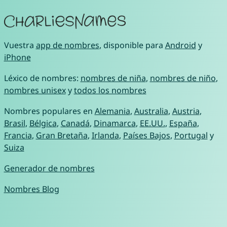
Vuestra
app de nombres
, disponible para
Android
y
iPhone
Léxico de nombres:
nombres de niña
,
nombres de niño
,
nombres unisex
y
todos los nombres
Nombres populares en
Alemania
,
Australia
,
Austria
,
Brasil
,
Bélgica
,
Canadá
,
Dinamarca
,
EE.UU.
,
España
,
Francia
,
Gran Bretaña
,
Irlanda
,
Países Bajos
,
Portugal
y
Suiza
Generador de nombres
Nombres Blog