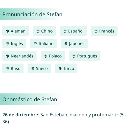
Pronunciación de Stefan
Alemán
Chino
Español
Francés
Inglés
Italiano
Japonés
Neerlandés
Polaco
Português
Ruso
Sueco
Turco
Onomástico de Stefan
26 de diciembre
: San Esteban, diácono y protomártir (5 -
36)