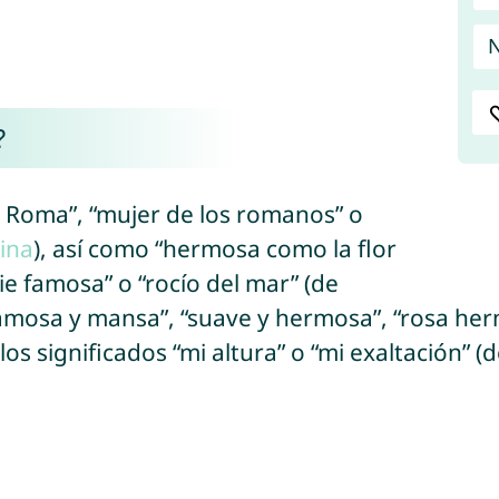
N
?
e Roma”, “mujer de los romanos” o
ina
), así como “hermosa como la flor
ie famosa” o “rocío del mar” (de
 “famosa y mansa”, “suave y hermosa”, “rosa he