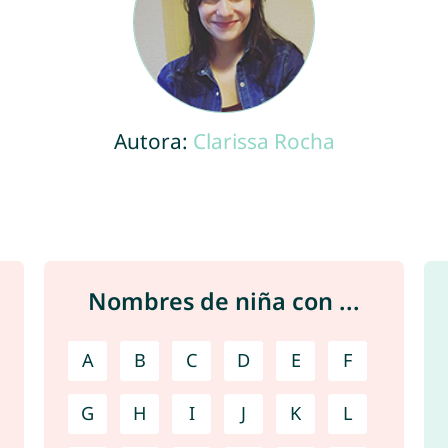
Autora:
Clarissa Rocha
Nombres de niña con ...
A
B
C
D
E
F
G
H
I
J
K
L