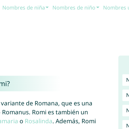
Nombres de niña
Nombres de niño
Nombres 
mi?
N
, variante de Romana, que es una
N
o Romanus. Romi es también un
amaria
o
Rosalinda
. Además, Romi
N