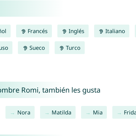
ñol
Francés
Inglés
Italiano
uso
Sueco
Turco
nombre Romi, también les gusta
Nora
Matilda
Mia
Frid