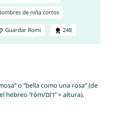
ombres de niña cortos
Guardar Romi
248
rmosa” o “bella como una rosa” (de
). En hebreo, Romi tiene los significados “mi altura” o “mi exaltación” (del hebreo “róm/רוֹם” = altura).