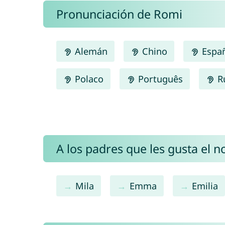
Pronunciación de Romi
Alemán
Chino
Espa
Polaco
Português
R
A los padres que les gusta el 
Mila
Emma
Emilia