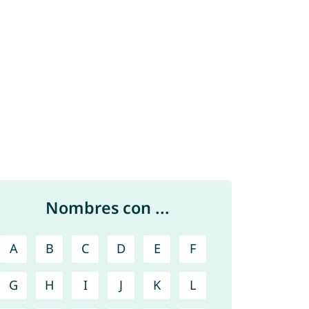
Nombres con ...
A
B
C
D
E
F
G
H
I
J
K
L