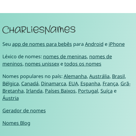
Seu
app de nomes para bebês
para
Android
e
iPhone
Léxico de nomes:
nomes de meninas
,
nomes de
meninos
,
nomes unissex
e
todos os nomes
Nomes populares no país:
Alemanha
,
Austrália
,
Brasil
,
Bélgica
,
Canadá
,
Dinamarca
,
EUA
,
Espanha
,
França
,
Grã-
Bretanha
,
Irlanda
,
Países Baixos
,
Portugal
,
Suíça
e
Áustria
Gerador de nomes
Nomes Blog