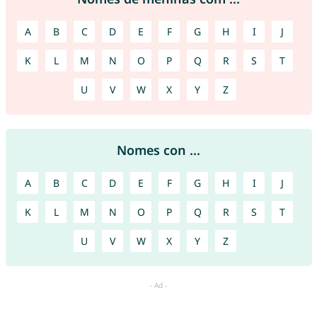
A
B
C
D
E
F
G
H
I
J
K
L
M
N
O
P
Q
R
S
T
U
V
W
X
Y
Z
Nomes con ...
A
B
C
D
E
F
G
H
I
J
K
L
M
N
O
P
Q
R
S
T
U
V
W
X
Y
Z