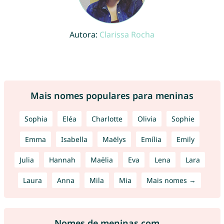
Autora:
Clarissa Rocha
Mais nomes populares para meninas
Sophia
Eléa
Charlotte
Olivia
Sophie
Emma
Isabella
Maëlys
Emília
Emily
Julia
Hannah
Maëlia
Eva
Lena
Lara
Laura
Anna
Mila
Mia
Mais nomes →
Nomes de meninas com ...