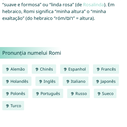
“suave e formosa” ou “linda rosa” (de
Rosalinda
). Em
hebraico, Romi significa “minha altura” o “minha
exaltação” (do hebraico “róm/רוֹם” = altura).
Pronunția numelui Romi
Alemão
Chinês
Espanhol
Francês
Holandês
Inglês
Italiano
Japonês
Polonês
Português
Russo
Sueco
Turco