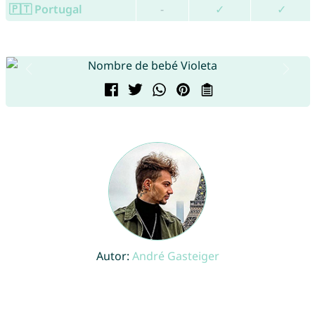
🇵🇹 Portugal
-
✓
✓
Autor:
André Gasteiger