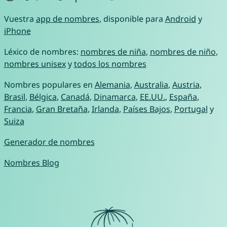
Vuestra
app de nombres
, disponible para
Android
y
iPhone
Léxico de nombres:
nombres de niña
,
nombres de niño
,
nombres unisex
y
todos los nombres
Nombres populares en
Alemania
,
Australia
,
Austria
,
Brasil
,
Bélgica
,
Canadá
,
Dinamarca
,
EE.UU.
,
España
,
Francia
,
Gran Bretaña
,
Irlanda
,
Países Bajos
,
Portugal
y
Suiza
Generador de nombres
Nombres Blog