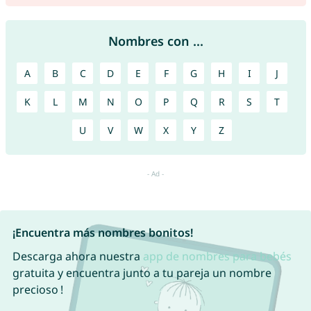
Nombres con ...
A
B
C
D
E
F
G
H
I
J
K
L
M
N
O
P
Q
R
S
T
U
V
W
X
Y
Z
¡Encuentra más nombres bonitos!
Descarga ahora nuestra
app de nombres para bebés
gratuita y encuentra junto a tu pareja un nombre
precioso !