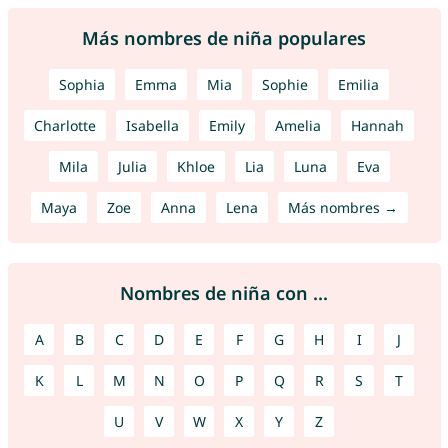
Más nombres de niña populares
Sophia
Emma
Mia
Sophie
Emilia
Charlotte
Isabella
Emily
Amelia
Hannah
Mila
Julia
Khloe
Lia
Luna
Eva
Maya
Zoe
Anna
Lena
Más nombres →
Nombres de niña con ...
A
B
C
D
E
F
G
H
I
J
K
L
M
N
O
P
Q
R
S
T
U
V
W
X
Y
Z