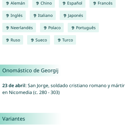
Alemán
Chino
Español
Francés
Inglés
Italiano
Japonés
Neerlandés
Polaco
Português
Ruso
Sueco
Turco
Onomástico de Georgij
23 de abril
: San Jorge, soldado cristiano romano y mártir
en Nicomedia (c. 280 - 303)
Variantes