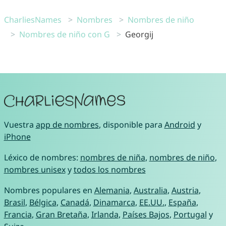
CharliesNames
Nombres
Nombres de niño
Nombres de niño con G
Georgij
Vuestra
app de nombres
, disponible para
Android
y
iPhone
Léxico de nombres:
nombres de niña
,
nombres de niño
,
nombres unisex
y
todos los nombres
Nombres populares en
Alemania
,
Australia
,
Austria
,
Brasil
,
Bélgica
,
Canadá
,
Dinamarca
,
EE.UU.
,
España
,
Francia
,
Gran Bretaña
,
Irlanda
,
Países Bajos
,
Portugal
y