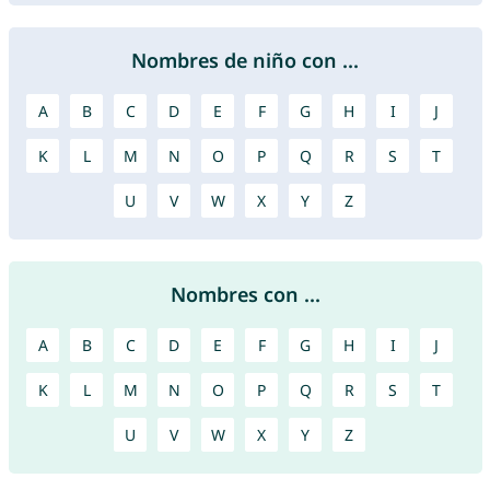
Nombres de niño con ...
A
B
C
D
E
F
G
H
I
J
K
L
M
N
O
P
Q
R
S
T
U
V
W
X
Y
Z
Nombres con ...
A
B
C
D
E
F
G
H
I
J
K
L
M
N
O
P
Q
R
S
T
U
V
W
X
Y
Z