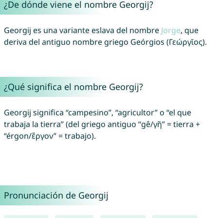
¿De dónde viene el nombre Georgij?
Georgij es una variante eslava del nombre
Jorge
, que
deriva del antiguo nombre griego Geórgios (Γεώργῐος).
¿Qué significa el nombre Georgij?
Georgij significa “campesino”, “agricultor” o “el que
trabaja la tierra” (del griego antiguo “gê/γῆ” = tierra +
“érgon/ἔργον” = trabajo).
Pronunciación de Georgij