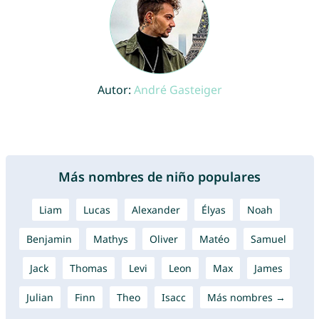
Autor:
André Gasteiger
Más nombres de niño populares
Liam
Lucas
Alexander
Élyas
Noah
Benjamin
Mathys
Oliver
Matéo
Samuel
Jack
Thomas
Levi
Leon
Max
James
Julian
Finn
Theo
Isacc
Más nombres →