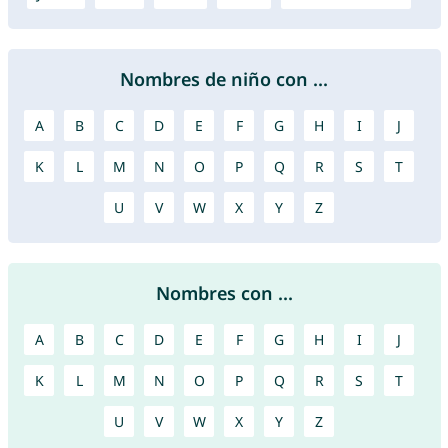
Nombres de niño con ...
A
B
C
D
E
F
G
H
I
J
K
L
M
N
O
P
Q
R
S
T
U
V
W
X
Y
Z
Nombres con ...
A
B
C
D
E
F
G
H
I
J
K
L
M
N
O
P
Q
R
S
T
U
V
W
X
Y
Z