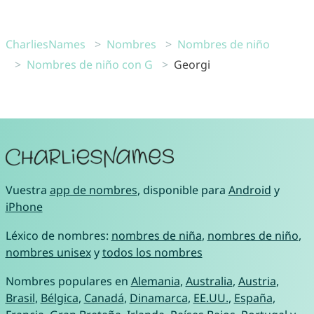
CharliesNames
Nombres
Nombres de niño
Nombres de niño con G
Georgi
Vuestra
app de nombres
, disponible para
Android
y
iPhone
Léxico de nombres:
nombres de niña
,
nombres de niño
,
nombres unisex
y
todos los nombres
Nombres populares en
Alemania
,
Australia
,
Austria
,
Brasil
,
Bélgica
,
Canadá
,
Dinamarca
,
EE.UU.
,
España
,