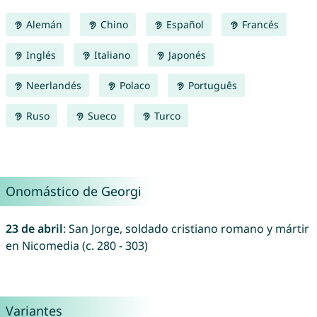
Alemán
Chino
Español
Francés
Inglés
Italiano
Japonés
Neerlandés
Polaco
Português
Ruso
Sueco
Turco
Onomástico de Georgi
23 de abril
: San Jorge, soldado cristiano romano y mártir
en Nicomedia (c. 280 - 303)
Variantes