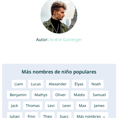
Autor:
André Gasteiger
Más nombres de niño populares
Liam
Lucas
Alexander
Élyas
Noah
Benjamin
Mathys
Oliver
Matéo
Samuel
Jack
Thomas
Levi
Leon
Max
James
Julian
Finn
Theo
Isacc
Más nombres →