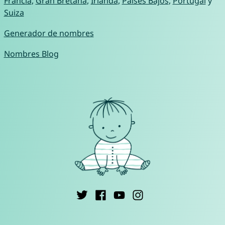
Francia
,
Gran Bretaña
,
Irlanda
,
Países Bajos
,
Portugal
y
Suiza
Generador de nombres
Nombres Blog