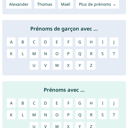
Alexander
Thomas
Maël
Plus de prénoms →
Prénoms de garçon avec ...
A
B
C
D
E
F
G
H
I
J
K
L
M
N
O
P
Q
R
S
T
U
V
W
X
Y
Z
Prénoms avec ...
A
B
C
D
E
F
G
H
I
J
K
L
M
N
O
P
Q
R
S
T
U
V
W
X
Y
Z