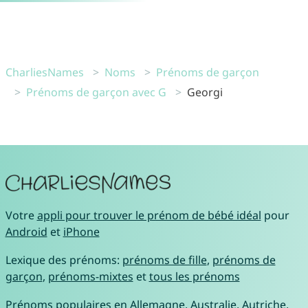
CharliesNames
Noms
Prénoms de garçon
Prénoms de garçon avec G
Georgi
Votre
appli pour trouver le prénom de bébé idéal
pour
Android
et
iPhone
Lexique des prénoms:
prénoms de fille
,
prénoms de
garçon
,
prénoms-mixtes
et
tous les prénoms
Prénoms populaires en
Allemagne
,
Australie
,
Autriche
,