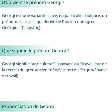
D’où vient le prénom Georgi ?
Georgi est une variante slave, en particulier bulgare, du
prénom
Georges
, qui dérive de l’ancien nom grec
Geórgios (Γεώργῐος).
Que signifie le prénom Georgi ?
Georgi signifie “agriculteur”, “paysan” ou “travailleur de
la terre” (du grec ancien “gê/γῆ” = terre + “érgon/ἔργον”
= travail).
Prononciation de Georgi