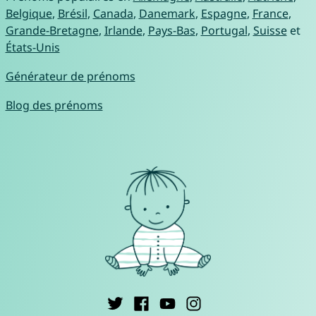
Belgique
,
Brésil
,
Canada
,
Danemark
,
Espagne
,
France
,
Grande-Bretagne
,
Irlande
,
Pays-Bas
,
Portugal
,
Suisse
et
États-Unis
Générateur de prénoms
Blog des prénoms