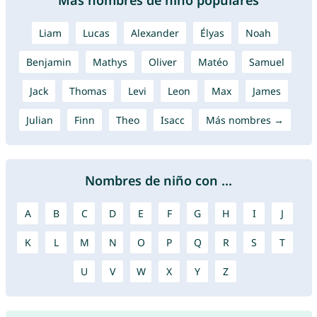
Más nombres de niño populares
Liam
Lucas
Alexander
Élyas
Noah
Benjamin
Mathys
Oliver
Matéo
Samuel
Jack
Thomas
Levi
Leon
Max
James
Julian
Finn
Theo
Isacc
Más nombres →
Nombres de niño con ...
A
B
C
D
E
F
G
H
I
J
K
L
M
N
O
P
Q
R
S
T
U
V
W
X
Y
Z