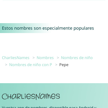
Estos nombres son especialmente populares
CharliesNames
Nombres
Nombres de niño
Nombres de niño con P
Pepe
Vuestra
app de nombres
, disponible para
Android
y