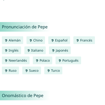
Pronunciación de Pepe
Alemán
Chino
Español
Francés
Inglés
Italiano
Japonés
Neerlandés
Polaco
Português
Ruso
Sueco
Turco
Onomástico de Pepe