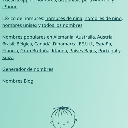
iPhone
Léxico de nombres:
nombres de niña
,
nombres de niño
,
nombres unisex
y
todos los nombres
Nombres populares en
Alemania
,
Australia
,
Austria
,
Brasil
,
Bélgica
,
Canadá
,
Dinamarca
,
EE.UU.
,
España
,
Francia
,
Gran Bretaña
,
Irlanda
,
Países Bajos
,
Portugal
y
Suiza
Generador de nombres
Nombres Blog