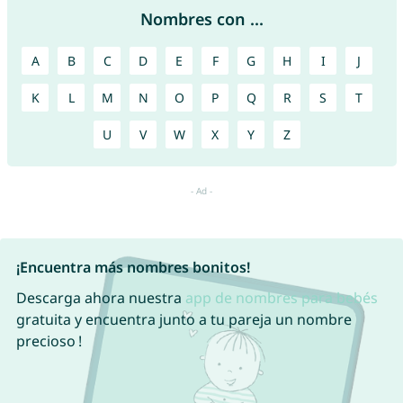
Nombres con ...
A
B
C
D
E
F
G
H
I
J
K
L
M
N
O
P
Q
R
S
T
U
V
W
X
Y
Z
¡Encuentra más nombres bonitos!
Descarga ahora nuestra
app de nombres para bebés
gratuita y encuentra junto a tu pareja un nombre
precioso !