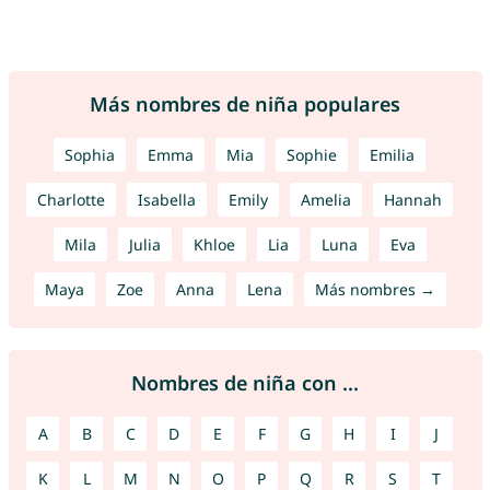
Más nombres de niña populares
Sophia
Emma
Mia
Sophie
Emilia
Charlotte
Isabella
Emily
Amelia
Hannah
Mila
Julia
Khloe
Lia
Luna
Eva
Maya
Zoe
Anna
Lena
Más nombres →
Nombres de niña con ...
A
B
C
D
E
F
G
H
I
J
K
L
M
N
O
P
Q
R
S
T