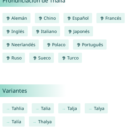
Pronunciación de Thalia
Alemán
Chino
Español
Francés
Inglés
Italiano
Japonés
Neerlandés
Polaco
Português
Ruso
Sueco
Turco
Variantes
Tahlia
Talia
Talja
Talya
Talía
Thalya