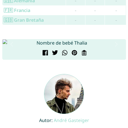
🇩🇪 Alemania
-
-
-
🇫🇷 Francia
-
-
-
🇬🇧 Gran Bretaña
-
-
-
Autor:
André Gasteiger