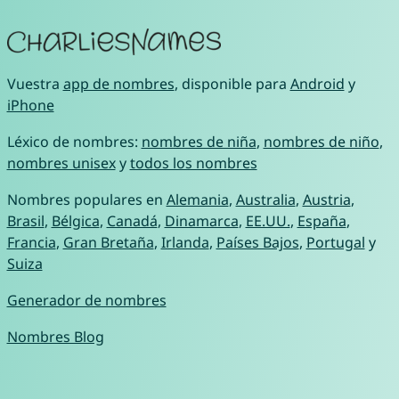
Vuestra
app de nombres
, disponible para
Android
y
iPhone
Léxico de nombres:
nombres de niña
,
nombres de niño
,
nombres unisex
y
todos los nombres
Nombres populares en
Alemania
,
Australia
,
Austria
,
Brasil
,
Bélgica
,
Canadá
,
Dinamarca
,
EE.UU.
,
España
,
Francia
,
Gran Bretaña
,
Irlanda
,
Países Bajos
,
Portugal
y
Suiza
Generador de nombres
Nombres Blog