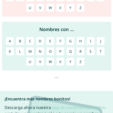
U
V
W
X
Y
Z
Nombres con ...
A
B
C
D
E
F
G
H
I
J
K
L
M
N
O
P
Q
R
S
T
U
V
W
X
Y
Z
¡Encuentra más nombres bonitos!
Descarga ahora nuestra
app de nombres para bebés