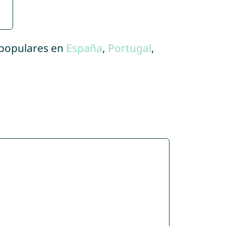
 populares en
España
,
Portugal
,