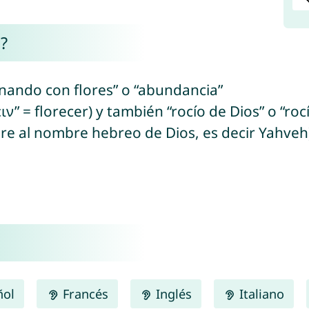
?
ornando con flores” o “abundancia”
ιν” = florecer) y también “rocío de Dios” o “ro
ío + “yah/יָה” = se refiere al nombre hebreo de Dios, es decir Yahveh
ñol
Francés
Inglés
Italiano