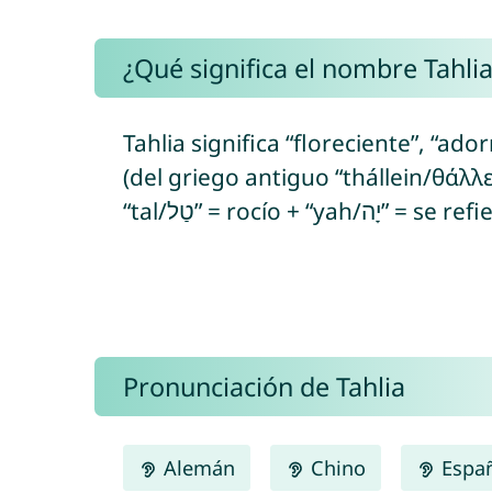
¿Qué significa el nombre Tahlia
Tahlia significa “floreciente”, “ad
(del griego antiguo “thállein/θάλλε
“tal/טַל” = roc
Pronunciación de Tahlia
Alemán
Chino
Espa