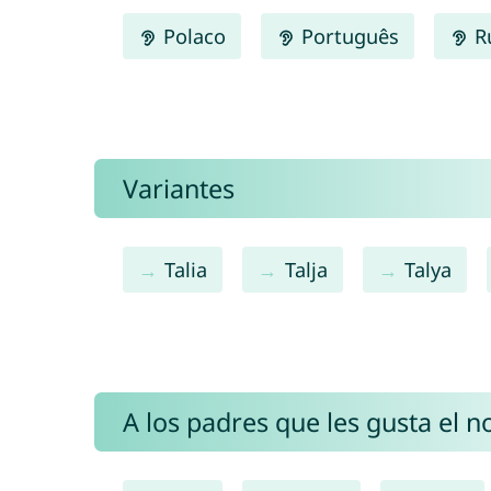
Polaco
Português
R
Variantes
Talia
Talja
Talya
A los padres que les gusta el 