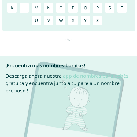
K
L
M
N
O
P
Q
R
S
T
U
V
W
X
Y
Z
¡Encuentra más nombres bonitos!
Descarga ahora nuestra
app de nombres para bebés
gratuita y encuentra junto a tu pareja un nombre
precioso !