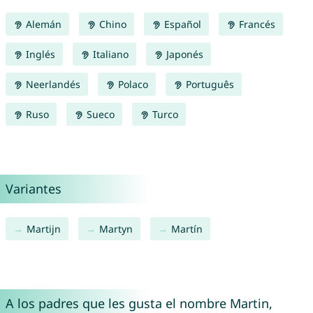
Alemán
Chino
Español
Francés
Inglés
Italiano
Japonés
Neerlandés
Polaco
Português
Ruso
Sueco
Turco
Variantes
Martijn
Martyn
Martín
A los padres que les gusta el nombre Martin,