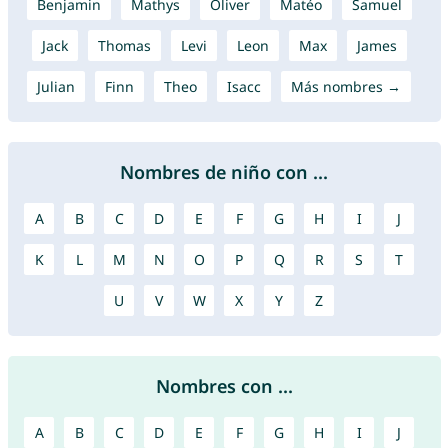
Benjamin
Mathys
Oliver
Matéo
Samuel
Jack
Thomas
Levi
Leon
Max
James
Julian
Finn
Theo
Isacc
Más nombres →
Nombres de niño con ...
A
B
C
D
E
F
G
H
I
J
K
L
M
N
O
P
Q
R
S
T
U
V
W
X
Y
Z
Nombres con ...
A
B
C
D
E
F
G
H
I
J