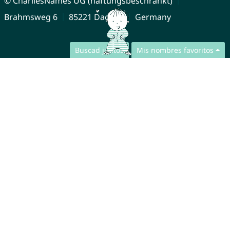
© CharliesNames UG (haftungsbeschränkt)
Brahmsweg 6
85221 Dachau
Germany
Buscad juntos
Mis nombres favoritos