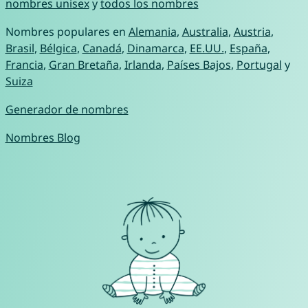
nombres unisex
y
todos los nombres
Nombres populares en
Alemania
,
Australia
,
Austria
,
Brasil
,
Bélgica
,
Canadá
,
Dinamarca
,
EE.UU.
,
España
,
Francia
,
Gran Bretaña
,
Irlanda
,
Países Bajos
,
Portugal
y
Suiza
Generador de nombres
Nombres Blog