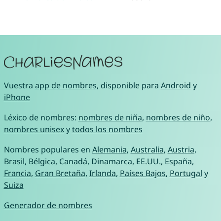
Vuestra
app de nombres
, disponible para
Android
y
iPhone
Léxico de nombres:
nombres de niña
,
nombres de niño
,
nombres unisex
y
todos los nombres
Nombres populares en
Alemania
,
Australia
,
Austria
,
Brasil
,
Bélgica
,
Canadá
,
Dinamarca
,
EE.UU.
,
España
,
Francia
,
Gran Bretaña
,
Irlanda
,
Países Bajos
,
Portugal
y
Suiza
Generador de nombres