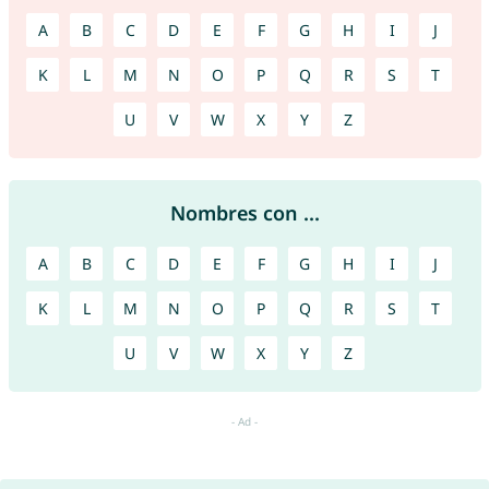
A
B
C
D
E
F
G
H
I
J
K
L
M
N
O
P
Q
R
S
T
U
V
W
X
Y
Z
Nombres con ...
A
B
C
D
E
F
G
H
I
J
K
L
M
N
O
P
Q
R
S
T
U
V
W
X
Y
Z