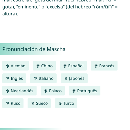
gota), “eminente” o “excelsa” (del hebreo “róm/רוֹם” =
altura).
Pronunciación de Mascha
Alemán
Chino
Español
Francés
Inglés
Italiano
Japonés
Neerlandés
Polaco
Português
Ruso
Sueco
Turco