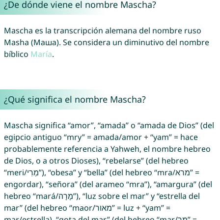
¿De dónde viene el nombre Mascha?
Mascha es la transcripción alemana del nombre ruso
Masha (Маша). Se considera un diminutivo del nombre
bíblico
María
.
¿Qué significa el nombre Mascha?
Mascha significa “amor”, “amada” o “amada de Dios” (del
egipcio antiguo “mry” = amada/amor + “yam” = hace
probablemente referencia a Yahweh, el nombre hebreo
de Dios, o a otros Dioses), “rebelarse” (del hebreo
“meri/מְרִי”), “obesa” y “bella” (del hebreo “mra/מרא” =
engordar), “señora” (del arameo “mra”), “amargura” (del
hebreo “mará/מָרָה”), “luz sobre el mar” y “estrella del
mar” (del hebreo “maor/מאור” = luz + “yam” =
mar/estrella), “gota del mar” (del hebreo “mar/מַר” =