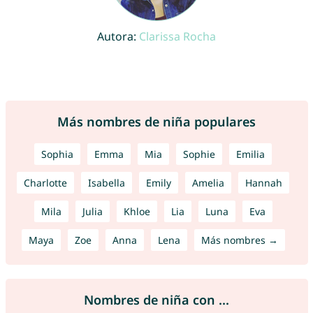
Autora:
Clarissa Rocha
Más nombres de niña populares
Sophia
Emma
Mia
Sophie
Emilia
Charlotte
Isabella
Emily
Amelia
Hannah
Mila
Julia
Khloe
Lia
Luna
Eva
Maya
Zoe
Anna
Lena
Más nombres →
Nombres de niña con ...