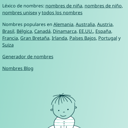
Léxico de nombres:
nombres de niña
,
nombres de niño
,
nombres unisex
y
todos los nombres
Nombres populares en
Alemania
,
Australia
,
Austria
,
Brasil
,
Bélgica
,
Canadá
,
Dinamarca
,
EE.UU.
,
España
,
Francia
,
Gran Bretaña
,
Irlanda
,
Países Bajos
,
Portugal
y
Suiza
Generador de nombres
Nombres Blog