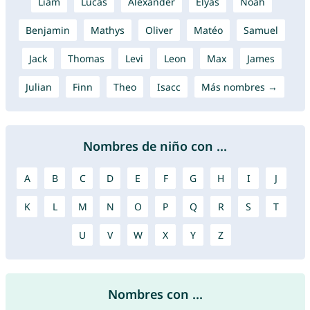
Liam
Lucas
Alexander
Élyas
Noah
Benjamin
Mathys
Oliver
Matéo
Samuel
Jack
Thomas
Levi
Leon
Max
James
Julian
Finn
Theo
Isacc
Más nombres →
Nombres de niño con ...
A
B
C
D
E
F
G
H
I
J
K
L
M
N
O
P
Q
R
S
T
U
V
W
X
Y
Z
Nombres con ...