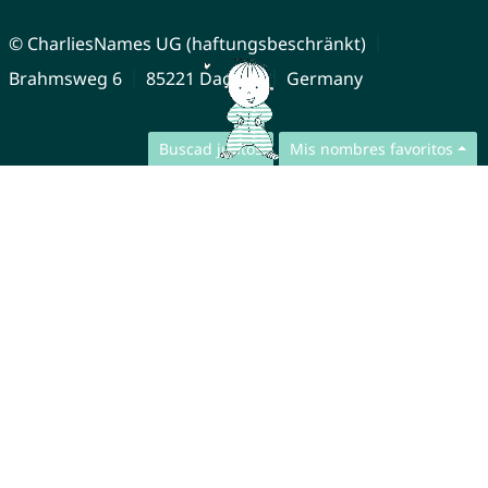
© CharliesNames UG (haftungsbeschränkt)
Brahmsweg 6
85221 Dachau
Germany
Buscad juntos
Mis nombres favoritos