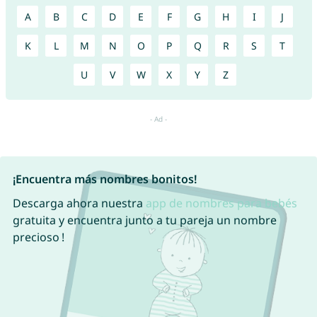
A
B
C
D
E
F
G
H
I
J
K
L
M
N
O
P
Q
R
S
T
U
V
W
X
Y
Z
¡Encuentra más nombres bonitos!
Descarga ahora nuestra
app de nombres para bebés
gratuita y encuentra junto a tu pareja un nombre
precioso !