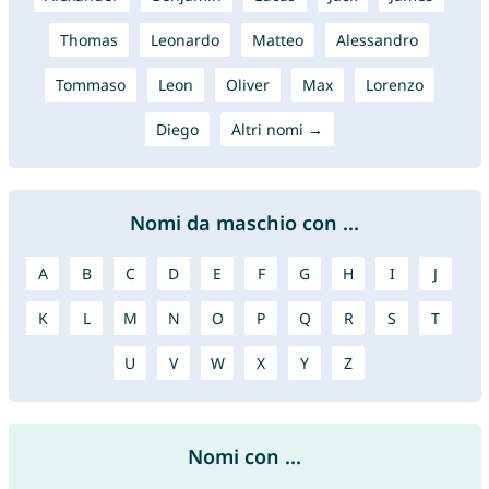
Thomas
Leonardo
Matteo
Alessandro
Tommaso
Leon
Oliver
Max
Lorenzo
Diego
Altri nomi →
Nomi da maschio con ...
A
B
C
D
E
F
G
H
I
J
K
L
M
N
O
P
Q
R
S
T
U
V
W
X
Y
Z
Nomi con ...