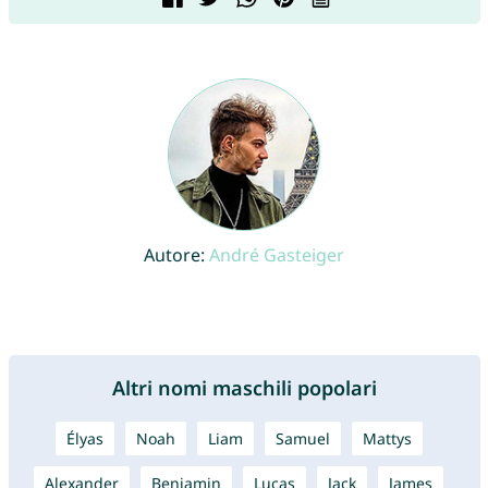
Autore:
André Gasteiger
Altri nomi maschili popolari
Élyas
Noah
Liam
Samuel
Mattys
Alexander
Benjamin
Lucas
Jack
James