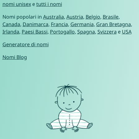
nomi unisex
e
tutti i nomi
Nomi popolari in
Australia
,
Austria
,
Belgio
,
Brasile
,
Canada
,
Danimarca
,
Francia
,
Germania
,
Gran Bretagna
,
Irlanda
,
Paesi Bassi
,
Portogallo
,
Spagna
,
Svizzera
e
USA
Generatore di nomi
Nomi Blog