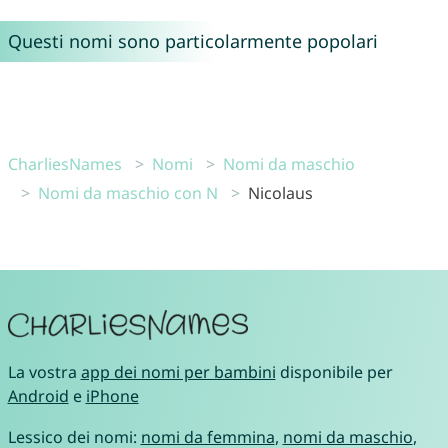
Questi nomi sono particolarmente popolari
CharliesNames
Nomi
Nomi da maschio
Nomi da maschio con N
Nicolaus
La vostra
app dei nomi per bambini
disponibile per
Android
e
iPhone
Lessico dei nomi:
nomi da femmina
,
nomi da maschio
,