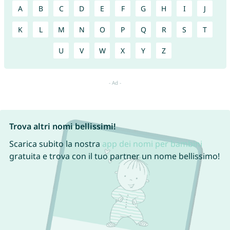
A
B
C
D
E
F
G
H
I
J
K
L
M
N
O
P
Q
R
S
T
U
V
W
X
Y
Z
Trova altri nomi bellissimi!
Scarica subito la nostra
app dei nomi per bambini
gratuita e trova con il tuo partner un nome bellissimo!