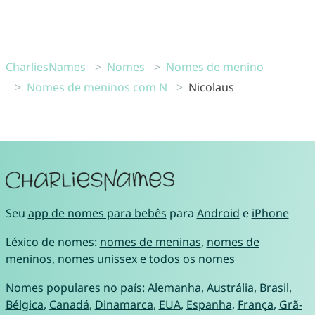
CharliesNames
Nomes
Nomes de menino
Nomes de meninos com N
Nicolaus
Seu
app de nomes para bebês
para
Android
e
iPhone
Léxico de nomes:
nomes de meninas
,
nomes de
meninos
,
nomes unissex
e
todos os nomes
Nomes populares no país:
Alemanha
,
Austrália
,
Brasil
,
Bélgica
,
Canadá
,
Dinamarca
,
EUA
,
Espanha
,
França
,
Grã-