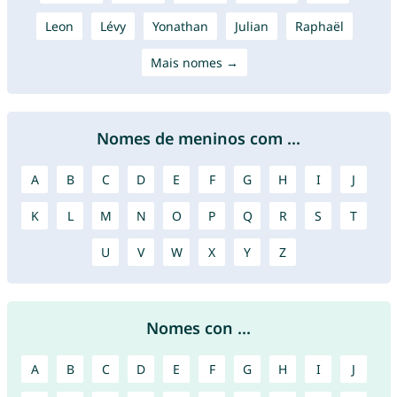
Leon
Lévy
Yonathan
Julian
Raphaël
Mais nomes →
Nomes de meninos com ...
A
B
C
D
E
F
G
H
I
J
K
L
M
N
O
P
Q
R
S
T
U
V
W
X
Y
Z
Nomes con ...
A
B
C
D
E
F
G
H
I
J