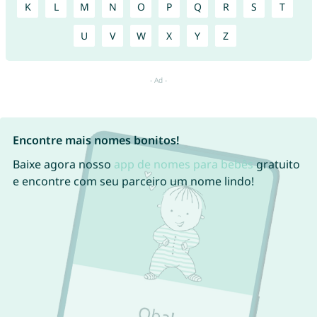
K
L
M
N
O
P
Q
R
S
T
U
V
W
X
Y
Z
Encontre mais nomes bonitos!
Baixe agora nosso
app de nomes para bebês
gratuito
e encontre com seu parceiro um nome lindo!