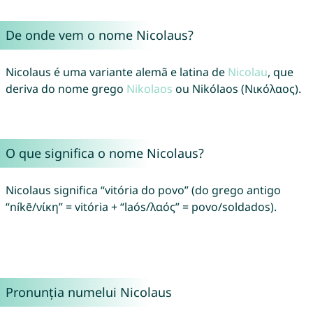
De onde vem o nome Nicolaus?
Nicolaus é uma variante alemã e latina de
Nicolau
, que
deriva do nome grego
Nikolaos
ou Nikólaos (Νικόλαος).
O que significa o nome Nicolaus?
Nicolaus significa “vitória do povo” (do grego antigo
“níkē/νίκη” = vitória + “laós/λαός” = povo/soldados).
Pronunția numelui Nicolaus