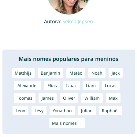
Autora:
Selma Jepsen
Mais nomes populares para meninos
Matthijs
Benjamin
Matéo
Noah
Jack
Alexander
Élias
Izaac
Liam
Lucas
Toomas
James
Oliver
William
Max
Leon
Lévy
Yonathan
Julian
Raphaël
Mais nomes →