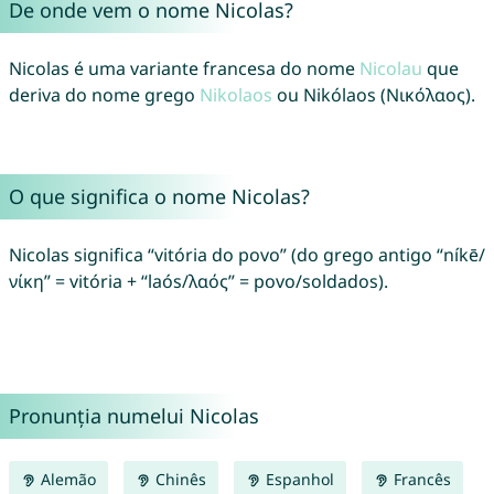
De onde vem o nome Nicolas?
Nicolas é uma variante francesa do nome
Nicolau
que
deriva do nome grego
Nikolaos
ou Nikólaos (Νικόλαος).
O que significa o nome Nicolas?
Nicolas significa “vitória do povo” (do grego antigo “níkē/
νίκη” = vitória + “laós/λαός” = povo/soldados).
Pronunția numelui Nicolas
Alemão
Chinês
Espanhol
Francês