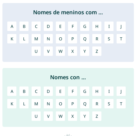
Nomes de meninos com ...
A
B
C
D
E
F
G
H
I
J
K
L
M
N
O
P
Q
R
S
T
U
V
W
X
Y
Z
Nomes con ...
A
B
C
D
E
F
G
H
I
J
K
L
M
N
O
P
Q
R
S
T
U
V
W
X
Y
Z