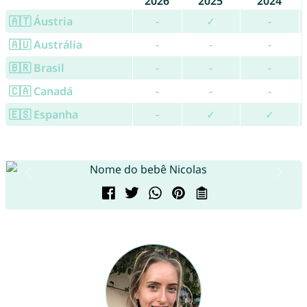
2026
2025
2024
🇦🇹 Áustria
-
✓
-
🇦🇺 Austrália
-
-
-
🇧🇷 Brasil
-
-
-
🇨🇦 Canadá
-
-
-
🇪🇸 Espanha
-
✓
✓