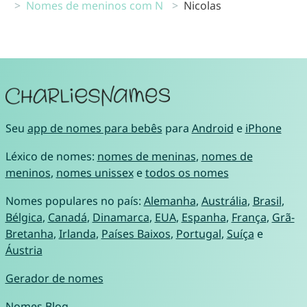
Nomes de meninos com N
Nicolas
Seu
app de nomes para bebês
para
Android
e
iPhone
Léxico de nomes:
nomes de meninas
,
nomes de
meninos
,
nomes unissex
e
todos os nomes
Nomes populares no país:
Alemanha
,
Austrália
,
Brasil
,
Bélgica
,
Canadá
,
Dinamarca
,
EUA
,
Espanha
,
França
,
Grã-
Bretanha
,
Irlanda
,
Países Baixos
,
Portugal
,
Suíça
e
Áustria
Gerador de nomes
Nomes Blog