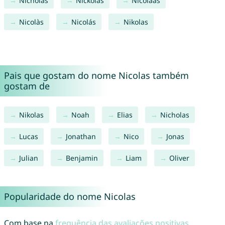
Nicholas
Nickolas
Nicolaas
Nicolàs
Nicolás
Nikolas
Pais que gostam do nome Nicolas também
gostam de
Nikolas
Noah
Elias
Nicholas
Lucas
Jonathan
Nico
Jonas
Julian
Benjamin
Liam
Oliver
Popularidade do nome Nicolas
Com base na
frequência das avaliações positivas
,