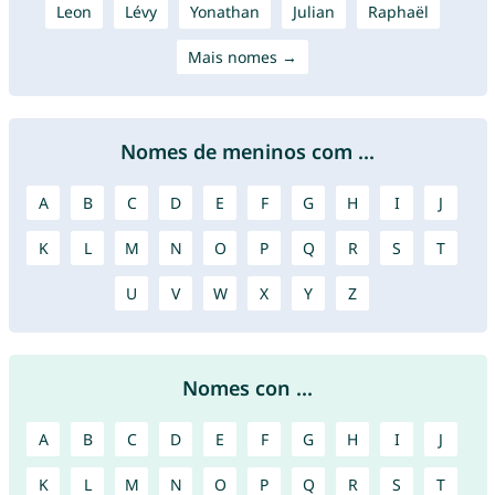
Leon
Lévy
Yonathan
Julian
Raphaël
Mais nomes →
Nomes de meninos com ...
A
B
C
D
E
F
G
H
I
J
K
L
M
N
O
P
Q
R
S
T
U
V
W
X
Y
Z
Nomes con ...
A
B
C
D
E
F
G
H
I
J
K
L
M
N
O
P
Q
R
S
T