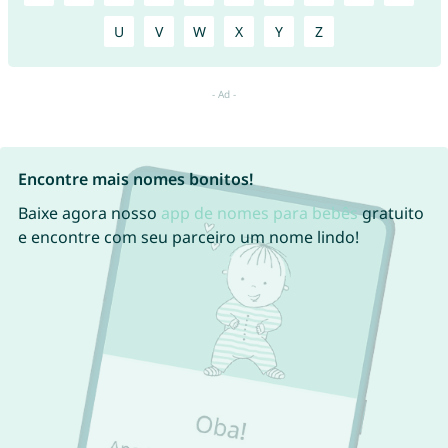
U
V
W
X
Y
Z
Encontre mais nomes bonitos!
Baixe agora nosso
app de nomes para bebês
gratuito
e encontre com seu parceiro um nome lindo!