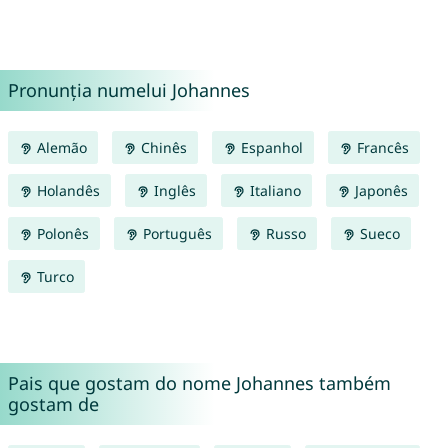
Pronunția numelui Johannes
Alemão
Chinês
Espanhol
Francês
Holandês
Inglês
Italiano
Japonês
Polonês
Português
Russo
Sueco
Turco
Pais que gostam do nome Johannes também
gostam de