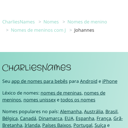
CharliesNames
Nomes
Nomes de menino
Nomes de meninos com J
Johannes
Seu
app de nomes para bebês
para
Android
e
iPhone
Léxico de nomes:
nomes de meninas
,
nomes de
meninos
,
nomes unissex
e
todos os nomes
Nomes populares no país:
Alemanha
,
Austrália
,
Brasil
,
Bélgica
,
Canadá
,
Dinamarca
,
EUA
,
Espanha
,
França
,
Grã-
Bretanha
,
Irlanda
,
Países Baixos
,
Portugal
,
Suíça
e