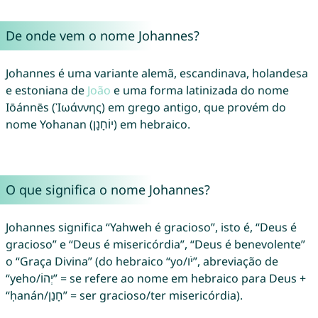
De onde vem o nome Johannes?
Johannes é uma variante alemã, escandinava, holandesa
e estoniana de
João
e uma forma latinizada do nome
Iōánnēs (Ἰωάννης) em grego antigo, que provém do
nome Yohanan (יוֹחָנָן) em hebraico.
O que significa o nome Johannes?
Johannes significa “Yahweh é gracioso”, isto é, “Deus é
gracioso” e “Deus é misericórdia”, “Deus é benevolente”
o “Graça Divina” (do hebraico “yo/יֹו”, abreviação de
“yeho/יְהוֹ” = se refere ao nome em hebraico para Deus +
“ḥanán/חָנַן” = ser gracioso/ter misericórdia).