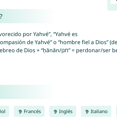
?
avorecido por Yahvé”, “Yahvé es
ón de Yahvé” o “hombre fiel a Dios” (del hebreo “yo/יֹו”
“yeho/יְהוֹ” = se refiere al nombre hebreo de 
ñol
Francés
Inglés
Italiano