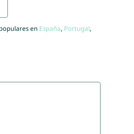
 populares en
España
,
Portugal
,