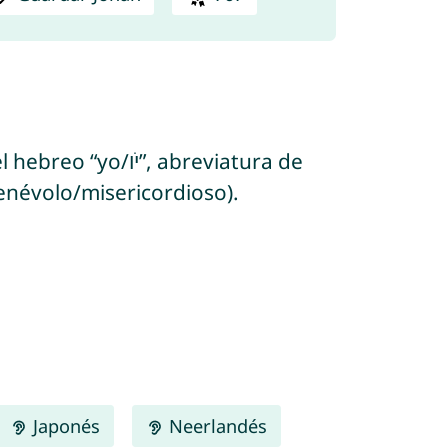
, abreviatura de
Dios + “ḥānān/חנן” = perdonar/ser benévolo/misericordioso).
Japonés
Neerlandés