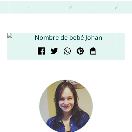
-
✓
✓