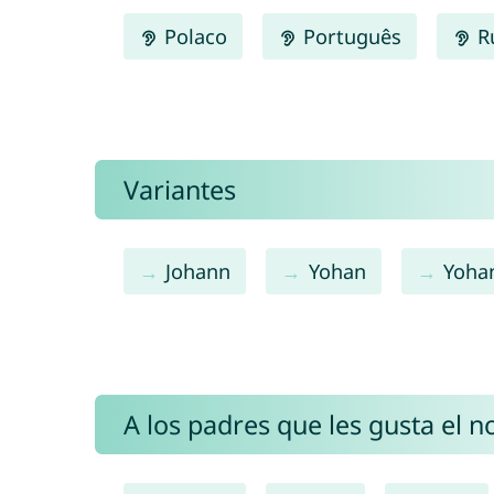
Polaco
Português
R
Variantes
Johann
Yohan
Yoha
A los padres que les gusta el 