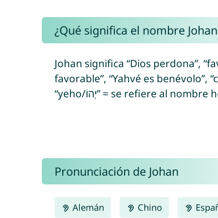
¿Qué significa el nombre Johan
Johan significa “Dios perdona”, “f
favorable”, “Yahvé es benévolo”, “compasi
Pronunciación de Johan
Alemán
Chino
Espa