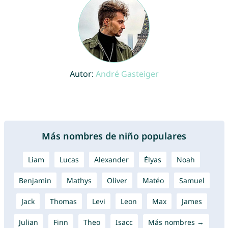
Autor:
André Gasteiger
Más nombres de niño populares
Liam
Lucas
Alexander
Élyas
Noah
Benjamin
Mathys
Oliver
Matéo
Samuel
Jack
Thomas
Levi
Leon
Max
James
Julian
Finn
Theo
Isacc
Más nombres →