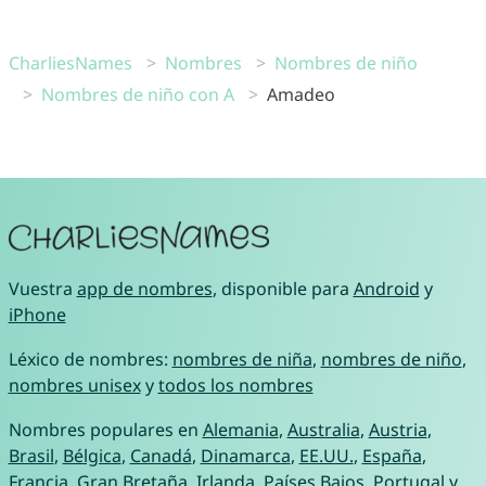
CharliesNames
Nombres
Nombres de niño
Nombres de niño con A
Amadeo
Vuestra
app de nombres
, disponible para
Android
y
iPhone
Léxico de nombres:
nombres de niña
,
nombres de niño
,
nombres unisex
y
todos los nombres
Nombres populares en
Alemania
,
Australia
,
Austria
,
Brasil
,
Bélgica
,
Canadá
,
Dinamarca
,
EE.UU.
,
España
,
Francia
,
Gran Bretaña
,
Irlanda
,
Países Bajos
,
Portugal
y