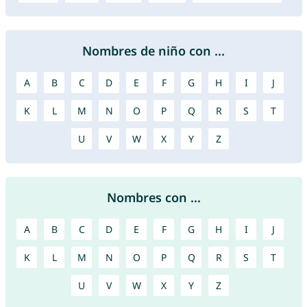
Nombres de niño con ...
A
B
C
D
E
F
G
H
I
J
K
L
M
N
O
P
Q
R
S
T
U
V
W
X
Y
Z
Nombres con ...
A
B
C
D
E
F
G
H
I
J
K
L
M
N
O
P
Q
R
S
T
U
V
W
X
Y
Z